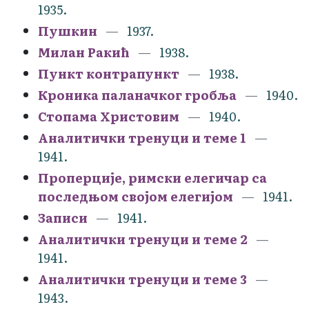
1935.
Пушкин
1937.
Милан Ракић
1938.
Пункт контрапункт
1938.
Кроника паланачког гробља
1940.
Стопама Христовим
1940.
Аналитички тренуци и теме 1
1941.
Проперције, римски елегичар са
последњом својом елегијом
1941.
Записи
1941.
Аналитички тренуци и теме 2
1941.
Аналитички тренуци и теме 3
1943.