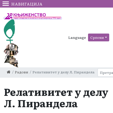
НАВИГАЦИЈА
Language
Српски
Радови
Релативитет у делу Л. Пирандела
Релативитет у делу
Л. Пирандела