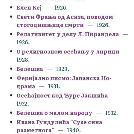
Елен Кеј
1926.
Свети Фрања од Асиза, поводом
стогодишњице смрти
1926.
Релативитет у делу Л. Пирандела
1926.
О религиозном осећању у лирици
1928.
Белешка
1929.
Феријално писмо: Јапанска Но-
драма
1931.
Осећајност код Ђуре Јакшића
1932.
Белешка о малом народу
1932.
Ивана Гундулића "Сузе сина
разметнога"
1940.