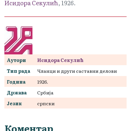
Исидора Секулић
, 1926.
Аутори
Исидора Секулић
Тип рада
Чланци и други саставни делови
Година
1926.
Држава
Србија
Језик
српски
Коментар