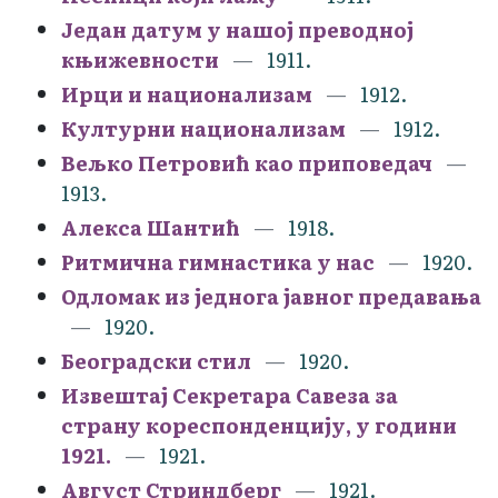
Један датум у нашој преводној
књижевности
1911.
Ирци и национализам
1912.
Културни национализам
1912.
Вељко Петровић као приповедач
1913.
Алекса Шантић
1918.
Ритмична гимнастика у нас
1920.
Одломак из једнога јавног предавања
1920.
Београдски стил
1920.
Извештај Секретара Савеза за
страну кореспонденцију, у години
1921.
1921.
Август Стриндберг
1921.