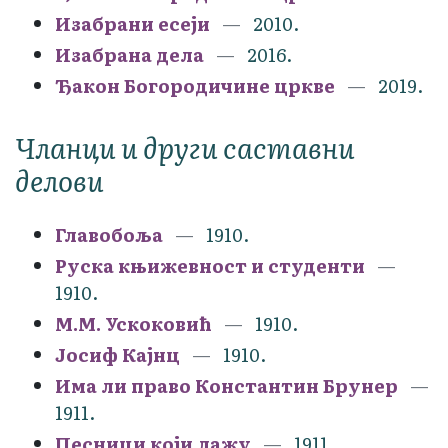
Изабрани есеји
2010.
Изабрана дела
2016.
Ђакон Богородичине цркве
2019.
Чланци и други саставни
делови
Главобоља
1910.
Руска књижевност и студенти
1910.
М.М. Ускоковић
1910.
Јосиф Кајнц
1910.
Има ли право Константин Брунер
1911.
Песници који лажу
1911.