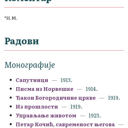
*Н.М.
Радови
Монографије
Сапутници
1913.
Писма из Норвешке
1914.
Ђакон Богородичине цркве
1919.
Из прошлости
1919.
Управљање животом
1923.
Петар Кочић, савременост његова