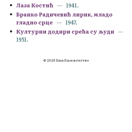
Лаза Костић
1941.
Бранко Радичевић лирик, младо
гладно срце
1947.
Културни додири срећа су људи
1951.
© 2026 База Књиженство