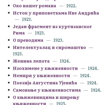
Око нашег романа
1922.
Исток у приповеткама Иве Андрића
1923.
Један фрагмент из куртизанског
Рима
1923.
О преводима
1923.
Интелектуалац и сиромаштво
1923.
Женина лепота
1924.
Изохимене у књижевности
1924.
Немири у књижевности
1924.
Поезија Августина Ујевића
1924.
Самовање у књижевностима
1924.
О књижевницима и ширењу
књижевности
1925.