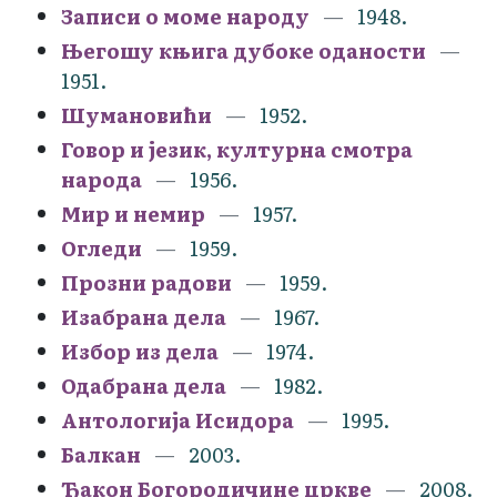
Записи о моме народу
1948.
Његошу књига дубоке оданости
1951.
Шумановићи
1952.
Говор и језик, културна смотра
народа
1956.
Мир и немир
1957.
Огледи
1959.
Прозни радови
1959.
Изабрана дела
1967.
Избор из дела
1974.
Одабрана дела
1982.
Антологија Исидора
1995.
Балкан
2003.
Ђакон Богородичине цркве
2008.