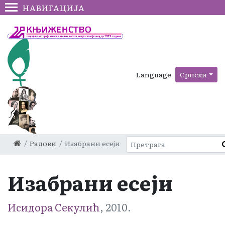
НАВИГАЦИЈА
Language
Српски
Радови
Изабрани есеји
Изабрани есеји
Исидора Секулић
, 2010.