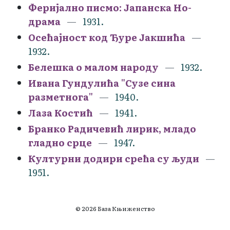
Феријално писмо: Јапанска Но-
драма
1931.
Осећајност код Ђуре Јакшића
1932.
Белешка о малом народу
1932.
Ивана Гундулића "Сузе сина
разметнога"
1940.
Лаза Костић
1941.
Бранко Радичевић лирик, младо
гладно срце
1947.
Културни додири срећа су људи
1951.
© 2026 База Књиженство