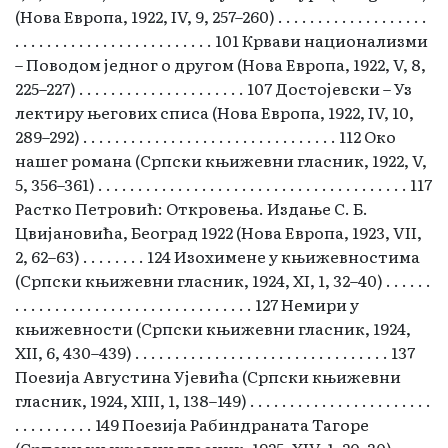
(Нова Европа, 1922, IV, 9, 257–260) . . . . . . . . . . . . . . . . . . .
. . . . . . . . . . . . . . . . . . . . . . . . . 101 Крвави национализми
– Поводом једног о другом (Нова Европа, 1922, V, 8,
225–227) . . . . . . . . . . . . . . . . . . . . . 107 Достојевски – Уз
лектиру његових списа (Нова Европа, 1922, IV, 10,
289–292) . . . . . . . . . . . . . . . . . . . . . . . . . . . . . . . . 112 Око
нашег романа (Српски књижевни гласник, 1922, V,
5, 356–361) . . . . . . . . . . . . . . . . . . . . . . . . . . . . . . . . . . . . . . . 117
Растко Петровић: Откровења. Издање С. Б.
Цвијановића, Београд 1922 (Нова Европа, 1923, VII,
2, 62–63) . . . . . . . . 124 Изохимене у књижевностима
(Српски књижевни гласник, 1924, XI, 1, 32–40) . . . . . .
. . . . . . . . . . . . . . . . . . . . . . . . . . . . . . 127 Немири у
књижевности (Српски књижевни гласник, 1924,
XII, 6, 430–439) . . . . . . . . . . . . . . . . . . . . . . . . . . . . . . . . 137
Поезија Августина Ујевића (Српски књижевни
гласник, 1924, XIII, 1, 138–149) . . . . . . . . . . . . . . . . . . . . . . .
. . . . . . . . . . 149 Поезија Рабиндраната Тагоре
(Српски књижевни гласник, 1925, XIV, 1, 20–30) . . . . .