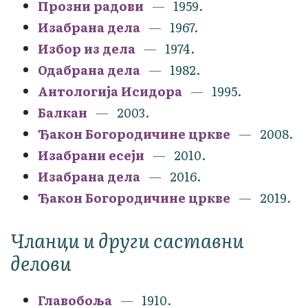
Прозни радови
1959.
Изабрана дела
1967.
Избор из дела
1974.
Одабрана дела
1982.
Антологија Исидора
1995.
Балкан
2003.
Ђакон Богородичине цркве
2008.
Изабрани есеји
2010.
Изабрана дела
2016.
Ђакон Богородичине цркве
2019.
Чланци и други саставни
делови
Главобоља
1910.