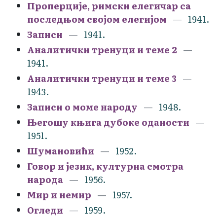
Проперције, римски елегичар са
последњом својом елегијом
1941.
Записи
1941.
Аналитички тренуци и теме 2
1941.
Аналитички тренуци и теме 3
1943.
Записи о моме народу
1948.
Његошу књига дубоке оданости
1951.
Шумановићи
1952.
Говор и језик, културна смотра
народа
1956.
Мир и немир
1957.
Огледи
1959.