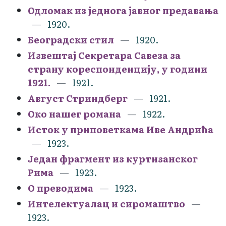
Одломак из једнога јавног предавања
1920.
Београдски стил
1920.
Извештај Секретара Савеза за
страну кореспонденцију, у години
1921.
1921.
Август Стриндберг
1921.
Око нашег романа
1922.
Исток у приповеткама Иве Андрића
1923.
Један фрагмент из куртизанског
Рима
1923.
О преводима
1923.
Интелектуалац и сиромаштво
1923.