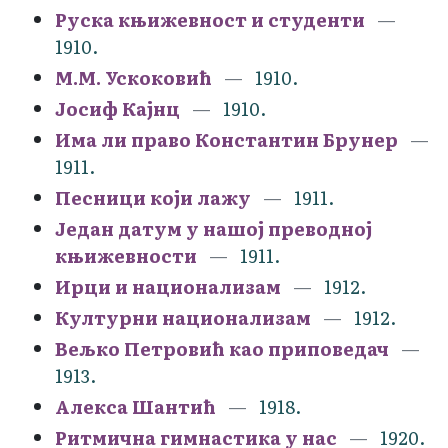
Руска књижевност и студенти
1910.
М.М. Ускоковић
1910.
Јосиф Кајнц
1910.
Има ли право Константин Брунер
1911.
Песници који лажу
1911.
Један датум у нашој преводној
књижевности
1911.
Ирци и национализам
1912.
Културни национализам
1912.
Вељко Петровић као приповедач
1913.
Алекса Шантић
1918.
Ритмична гимнастика у нас
1920.