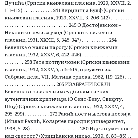
Дучића (Српски књижевни гласник, 1929, XXVII, 2,
111–113) . . . . . . . . . . . . 241 Вирџинија Вулф (Српски
књижевни гласник, 1929, XXVII, 3, 206–212) . . . . . . . . .
. . . . . . . . . . . . . . . . . . . . . . . . . . 245 О Достојевском –
Неколико речи за увод (Српски књижевни
гласник, 1931, XXXII, 5, 345–347) . . . . . . . . . . . 254
Белешка о малом народу (Српски књижевни
гласник, 1932, XXXV, 6, 422–426) . . . . . . . . . . . . . . . . . . . . .
. . . . . . . . 258 Гете потпун човек (Српски књижевни
гласник, 1932, XXXV, 7, 515–519, преузето из:
Сабрана дела, VII, Матица српска, 1962, 119–126) . . .
. . . . . . . . . . . . . . . . . . . . . 265 ИЗАБРАНИ ЕСЕЈИ
Белешка о књижевним судбинама неких
аутентичних критичара (О Сент-Беву, Свифту,
Шоу) (Српски књижевни гласник, 1932, ХХХV, 4,
295–299) . . . . . . . . . . 272 Ракић поет и његова поезија
(Милан Ракић, Коларчев народни универзитет,
1938, 5–28) . . . . . . . . . . . . . . . . . . . . 280 Иде ли уметност
над светост? (Хришћанска мисао, 1939, 6, 83–85) . .