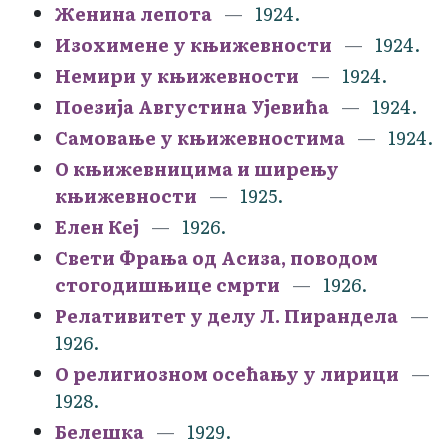
Женина лепота
1924.
Изохимене у књижевности
1924.
Немири у књижевности
1924.
Поезија Августина Ујевића
1924.
Самовање у књижевностима
1924.
О књижевницима и ширењу
књижевности
1925.
Елен Кеј
1926.
Свети Фрања од Асиза, поводом
стогодишњице смрти
1926.
Релативитет у делу Л. Пирандела
1926.
О религиозном осећању у лирици
1928.
Белешка
1929.