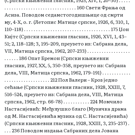
. . . . . . . . . . . . . . . . . . . . . . . . . . . . . . 160 Свети Фрања од
Асиза. Поводом седамстогодишњице од смрти
му, 4-Х, о. г. (Летопис Матице српске, 1926, 6, 310, 1,
110–118) . . . . . . . . . . . . . . . . . . . . . . . . . . . . . . . . . . . . 175 Џон
Кијтс (Српски књижевни гласник, 1926, XVI, 1, 43–
51; 2, 118–128; 3, 195–209, преузето из: Сабрана дела,
VII, Матица српска, 1962, 207–233) . . . . . . . . . . . . . . . . . .
. . . . . . 186 Опат Бремон (Српски књижевни
гласник, 1927, XX, 5, 350–358, преузето из: Сабрана
дела, VIII, Матица српска, 1962, 179–191) . . . . . . . . . . . .
. . . . . . . . . . . . . . . . . . . 212 Пол Валери – Кроз једно
сећање (Српски књижевни гласник, 1928, ХХIII, 7,
516–524, преузето из: Сабрана дела, VIII, Матица
српска, 1962, стр. 66–78) . . . . . . . . . . . 224 Момчило
Настасијевић: Међулушко благо (Музичка драма
од М. Настасијевића музика од С. Настасијевића)
(Српски књижевни гласник, 1928, XXIII, 3, 235–237) .
. . . 236 Поводом издања Сабраних дела Јована