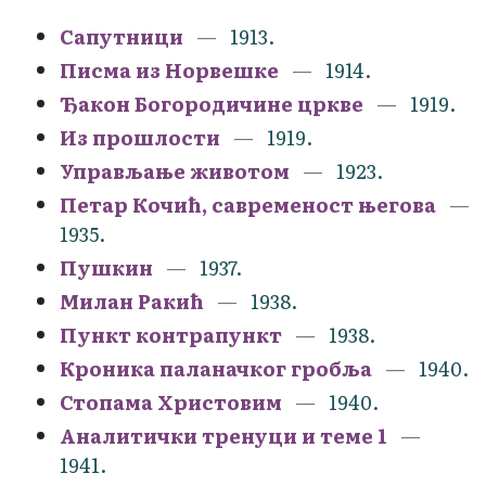
Сапутници
1913.
Писма из Норвешке
1914.
Ђакон Богородичине цркве
1919.
Из прошлости
1919.
Управљање животом
1923.
Петар Кочић, савременост његова
1935.
Пушкин
1937.
Милан Ракић
1938.
Пункт контрапункт
1938.
Кроника паланачког гробља
1940.
Стопама Христовим
1940.
Аналитички тренуци и теме 1
1941.