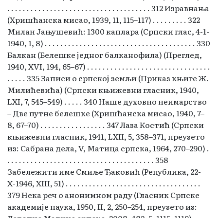
. . . . . . . . . . . . . . . . . . . . . . . . . . . . . . . . . . . . . 312 Изравнања
(Хришћанска мисао, 1939, 11, 115–117) . . . . . . . . . 322
Милан Јањушевић: 1300 каплара (Српски глас, 4-1-
1940, 1, 8) . . . . . . . . . . . . . . . . . . . . . . . . . . . . . . . . . . . . . . . 330
Балкан (Белешке једног балканофила) (Преглед,
1940, ХVI, 194, 65–67) . . . . . . . . . . . . . . . . . . . . . . . . . . . . . . . .
. . . . . 335 Записи о српској земљи (Приказ књиге Ж.
Милићевића) (Српски књижевни гласник, 1940,
LХI, 7, 545–549) . . . . . 340 Наше духовно неимарство
– Две путне белешке (Хришћанска мисао, 1940, 7–
8, 67–70) . . . . . . . . . . . . . . . . . 347 Лаза Костић (Српски
књижевни гласник, 1941, LXII, 5, 358–371, преузето
из: Сабрана дела, V, Матица српска, 1964, 270–290) .
. . . . . . . . . . . . . . . . . . . . . . . . . . . . . . . . . . . . . . 358
Забележити име Смиље Ђаковић (Република, 22-
Х-1946, XIII, 51) . . . . . . . . . . . . . . . . . . . . . . . . . . . . . . . . . . .
379 Нека реч о анонимном раду (Гласник Српске
академије наука, 1950, II, 2, 250–254, преузето из:
Летопис Матице српске, 2008, 482, 5, 1115–1119) . . . .