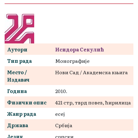
Аутори
Исидора Секулић
Тип рада
Монографије
Место /
Нови Сад / Академска књига
Издавач
Година
2010.
Физички опис
421 стр, тврд повез, ћирилица
Жанр рада
есеј
Држава
Србија
Језик
српски