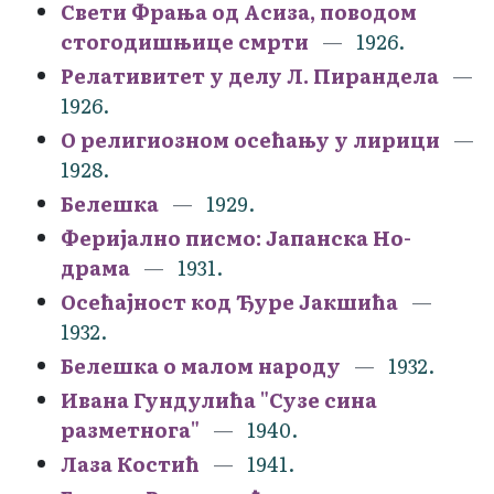
Свети Фрања од Асиза, поводом
стогодишњице смрти
1926.
Релативитет у делу Л. Пирандела
1926.
О религиозном осећању у лирици
1928.
Белешка
1929.
Феријално писмо: Јапанска Но-
драма
1931.
Осећајност код Ђуре Јакшића
1932.
Белешка о малом народу
1932.
Ивана Гундулића "Сузе сина
разметнога"
1940.
Лаза Костић
1941.