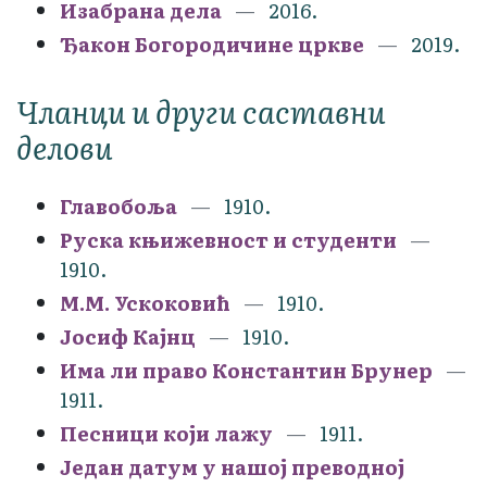
Изабрана дела
2016.
Ђакон Богородичине цркве
2019.
Чланци и други саставни
делови
Главобоља
1910.
Руска књижевност и студенти
1910.
М.М. Ускоковић
1910.
Јосиф Кајнц
1910.
Има ли право Константин Брунер
1911.
Песници који лажу
1911.
Један датум у нашој преводној