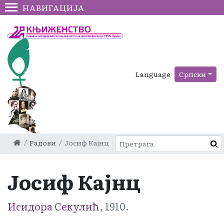
НАВИГАЦИЈА
Language
Српски
Радови
Јосиф Кајнц
Јосиф Кајнц
Исидора Секулић
, 1910.