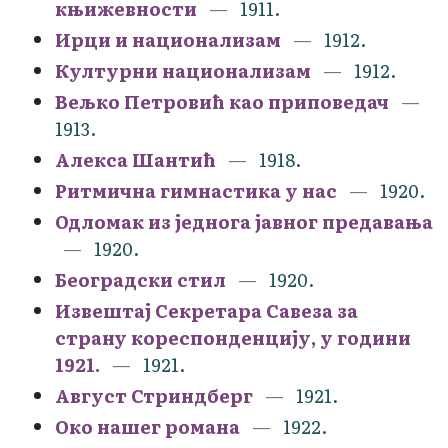
књижевности
1911.
Ирци и национализам
1912.
Културни национализам
1912.
Вељко Петровић као приповедач
1913.
Алекса Шантић
1918.
Ритмична гимнастика у нас
1920.
Одломак из једнога јавног предавања
1920.
Београдски стил
1920.
Извештај Секретара Савеза за
страну кореспонденцију, у години
1921.
1921.
Август Стриндберг
1921.
Око нашег романа
1922.