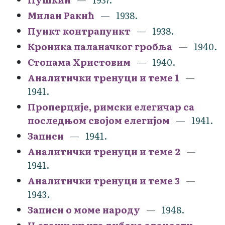
Милан Ракић
1938.
Пункт контрапункт
1938.
Кроника паланачког гробља
1940.
Стопама Христовим
1940.
Аналитички тренуци и теме 1
1941.
Проперције, римски елегичар са
последњом својом елегијом
1941.
Записи
1941.
Аналитички тренуци и теме 2
1941.
Аналитички тренуци и теме 3
1943.
Записи о моме народу
1948.