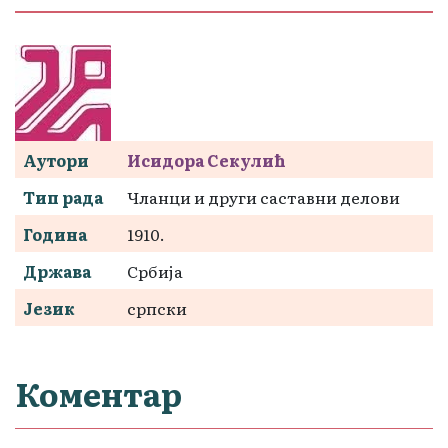
Аутори
Исидора Секулић
Тип рада
Чланци и други саставни делови
Година
1910.
Држава
Србија
Језик
српски
Коментар