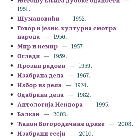
Његошу књига дубоке оданости
1951.
Шумановићи
1952.
Говор и језик, културна смотра
народа
1956.
Мир и немир
1957.
Огледи
1959.
Прозни радови
1959.
Изабрана дела
1967.
Избор из дела
1974.
Одабрана дела
1982.
Антологија Исидора
1995.
Балкан
2003.
Ђакон Богородичине цркве
2008.
Изабрани есеји
2010.