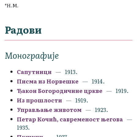
*Н.М.
Радови
Монографије
Сапутници
1913.
Писма из Норвешке
1914.
Ђакон Богородичине цркве
1919.
Из прошлости
1919.
Управљање животом
1923.
Петар Кочић, савременост његова
1935.
Пушкин
1937.