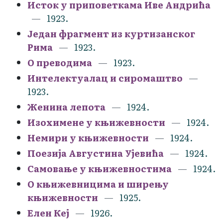
Исток у приповеткама Иве Андрића
1923.
Један фрагмент из куртизанског
Рима
1923.
О преводима
1923.
Интелектуалац и сиромаштво
1923.
Женина лепота
1924.
Изохимене у књижевности
1924.
Немири у књижевности
1924.
Поезија Августина Ујевића
1924.
Самовање у књижевностима
1924.
О књижевницима и ширењу
књижевности
1925.
Елен Кеј
1926.