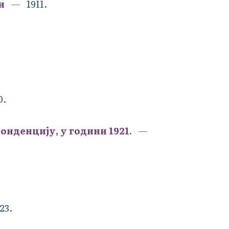
и
1911.
0.
онденцију, у години 1921.
23.