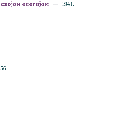
својом елегијом
1941.
956.