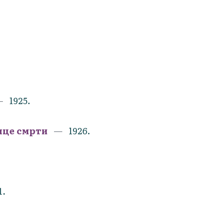
1925.
ице смрти
1926.
1.