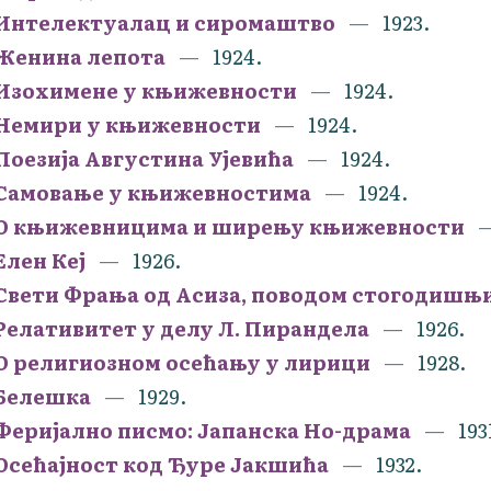
Интелектуалац и сиромаштво
1923.
Женина лепота
1924.
Изохимене у књижевности
1924.
Немири у књижевности
1924.
Поезија Августина Ујевића
1924.
Самовање у књижевностима
1924.
О књижевницима и ширењу књижевности
Елен Кеј
1926.
Свети Фрања од Асиза, поводом стогодишњ
Релативитет у делу Л. Пирандела
1926.
О религиозном осећању у лирици
1928.
Белешка
1929.
Феријално писмо: Јапанска Но-драма
193
Осећајност код Ђуре Јакшића
1932.