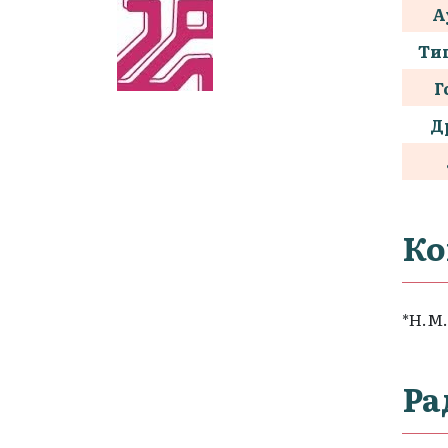
А
Тип
Г
Д
Ко
*Н.М.
Ра