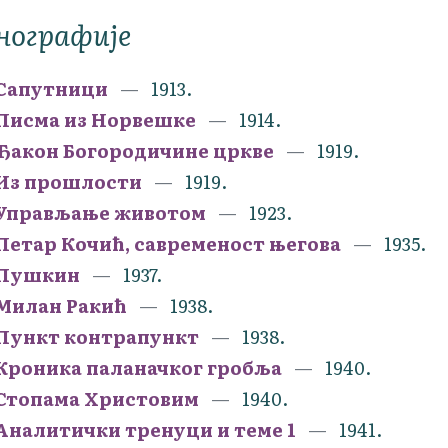
нографије
Сапутници
1913.
Писма из Норвешке
1914.
Ђакон Богородичине цркве
1919.
Из прошлости
1919.
Управљање животом
1923.
Петар Кочић, савременост његова
1935.
Пушкин
1937.
Милан Ракић
1938.
Пункт контрапункт
1938.
Кроника паланачког гробља
1940.
Стопама Христовим
1940.
Аналитички тренуци и теме 1
1941.