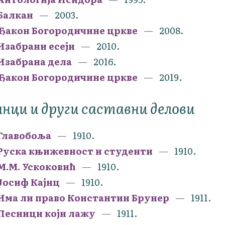
Балкан
2003.
Ђакон Богородичине цркве
2008.
Изабрани есеји
2010.
Изабрана дела
2016.
Ђакон Богородичине цркве
2019.
нци и други саставни делови
Главобоља
1910.
Руска књижевност и студенти
1910.
М.М. Ускоковић
1910.
Јосиф Кајнц
1910.
Има ли право Константин Брунер
1911.
Песници који лажу
1911.