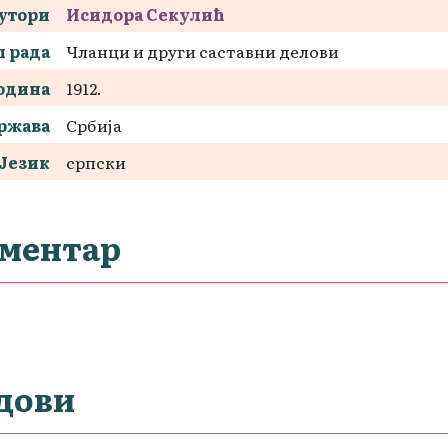
утори
Исидора Секулић
 рада
Чланци и други саставни делови
одина
1912.
ржава
Србија
Језик
српски
ментар
дови