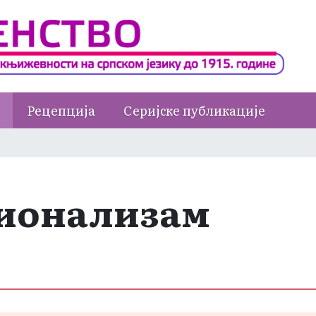
Рецепција
Серијске публикације
ционализам