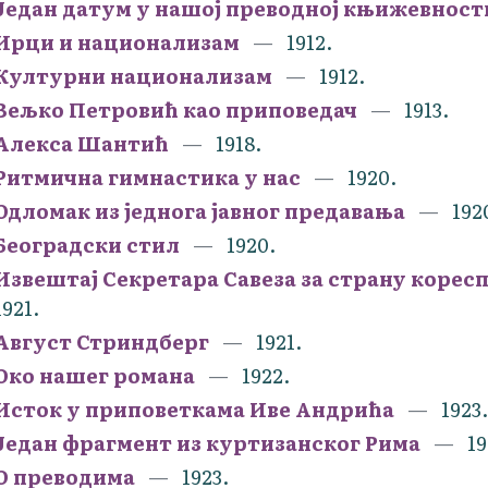
Један датум у нашој преводној књижевност
Ирци и национализам
1912.
Културни национализам
1912.
Вељко Петровић као приповедач
1913.
Алекса Шантић
1918.
Ритмична гимнастика у нас
1920.
Одломак из једнога јавног предавања
192
Београдски стил
1920.
Извештај Секретара Савеза за страну коресп
1921.
Август Стриндберг
1921.
Око нашег романа
1922.
Исток у приповеткама Иве Андрића
1923.
Један фрагмент из куртизанског Рима
19
О преводима
1923.