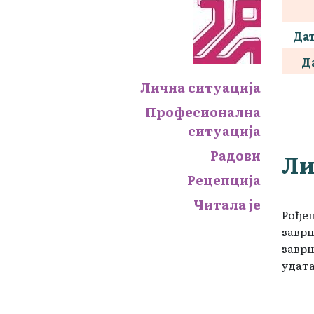
Да
Д
Лична ситуација
Професионална
ситуација
Радови
Ли
Рецепција
Читала је
Рођен
завр
заврш
удата