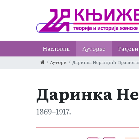
Насловна
Ауторке
Радови
Аутори
Даринка Неранџић-Брашова
Даринка Н
1869–1917.