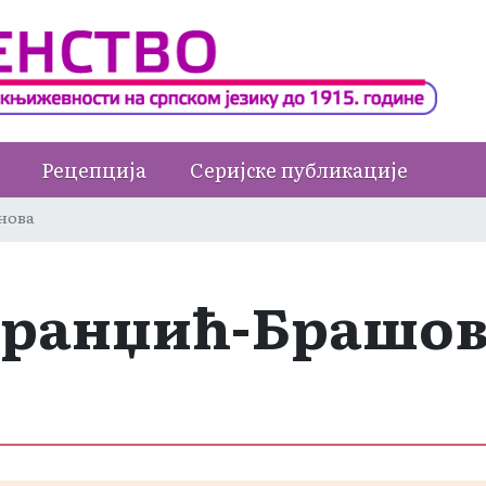
Рецепција
Серијске публикације
нова
еранџић-Брашов