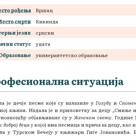
сто рођења
Вршац
Место смрти
Кикинда
терњи језик
српски
ачни статус
удата
Образовање
универзитетско образовање
офесионална ситуација
а је дечје песме које су излазиле у
Голубу
и
Споме
ној књизи. Издала је и приповетку за децу „Смиље и
гиозношћу објављиване су у
Женском свету
. Године 
: доброј деци у
којој има песмица и прича за децу, као 
ла у Турском Бечеју у књижари Гиге Јовановића. Б