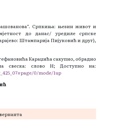
рашованова“. Српкиња: њезин живот и
мјетност до данас/ уредиле српске
арајево: Штампарија Пијуковић и друг),
тефановића Караџића сакупио, обрадио
дма свеска: слово Н; Доступно на:
5/P_425_07#page/0/mode/1up
чић
вернанта