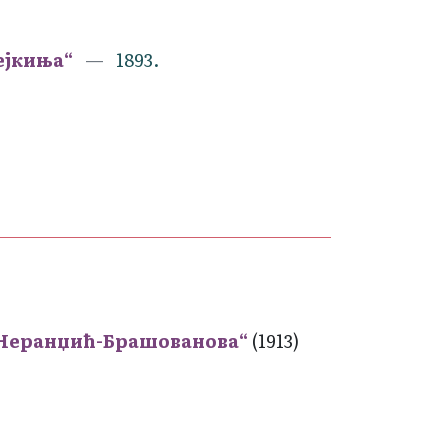
ејкиња“
1893.
 Неранџић-Брашованова“
(1913)