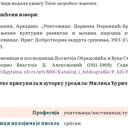
тици издала књигу
Тајне загробног живота
.
шћени извори:
ђанин, Аркадије. „Учитељице: Даринка Неранџић-Б
 њезин културни развитак и њезина народна у
внице. Ириг: Добротворна задруга српкиња, 1913. (С
3.
еменици и последници Доситеја Обрадовића и Вука С
едио Властоје Д. Алексијевић (1911–1969); Се
//digitalna.nb.rs/wb/NBS/Katalozi_i_bibliografije/P_42
тке прикупила и ауторку уредила: Милица Ђури
Професија
учитељица/наставница/гу
ици на којима је писала
српски