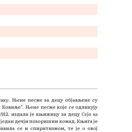
нику
. Њене песме за децу објављене су
 Ковиље”. Њене песме које се одликују
1912. издала је књижицу за децу
Сеја из
и један дечји позоришни комад. Књига је
авила се и спиритизмом, те је о овој