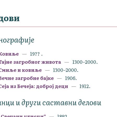
дови
нографије
Ковиље
19?? .
Тајне загробног живота
1300–2000.
Смиље и ковиље
1300–2000.
Вечне загробне бајке
1906.
Сеја из Бечеја: доброј деци
1912.
нци и други саставни делови
„Свечани утисци“
1892.