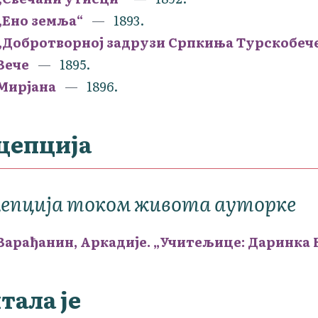
„Ено земља“
1893.
„Добротворној задрузи Српкиња Турскобеч
Вече
1895.
Мирјана
1896.
цепција
цепција током живота ауторке
Варађанин, Аркадије. „Учитељице: Даринка
тала је