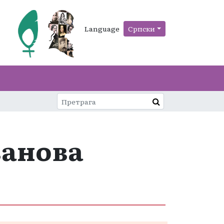
Language
Српски
анова