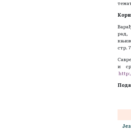
тема
Kори
Вара
рад,
књиже
стр. 7
Савр
и ср
http:
Пода
Јез