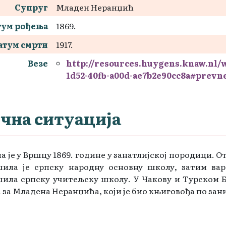
Супруг
Младен Неранџић
тум рођења
1869.
атум смрти
1917.
Везе
http://resources.huygens.knaw.nl
1d52-40fb-a00d-ae7b2e90cc8a#prevn
чна ситуација
а је у Вршцу 1869. године у занатлијској породици. От
шила је српску народну основну школу, затим ва
ила српску учитељску школу. У Чакову и Турском Бе
 за Младена Неранџића, који је био књиговођа по зан