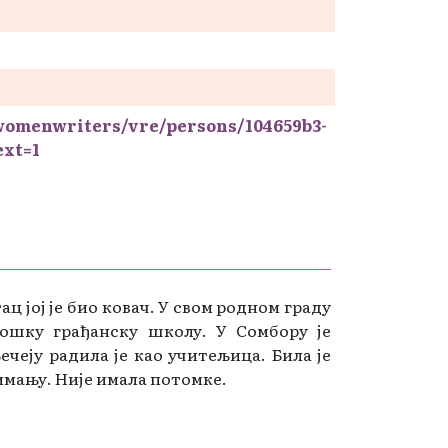
/womenwriters/vre/persons/104659b3-
ext=1
ац јој је био ковач. У свом родном граду
рошку грађанску школу. У Сомбору је
чеју радила је као учитељица. Била је
имању. Није имала потомке.