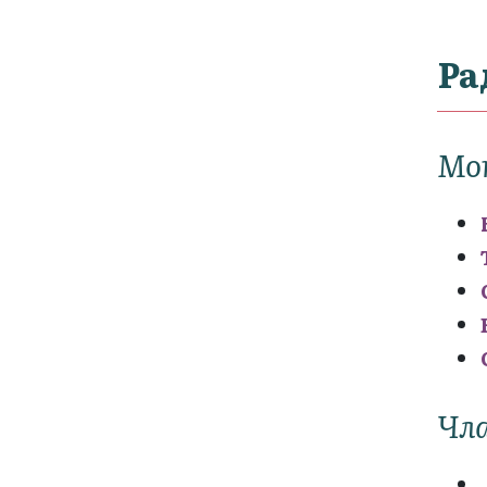
Ра
Мо
Чла