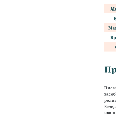
Ме
Ма
Бр
Пр
Писал
засеб
рели
Бечеја
изаш