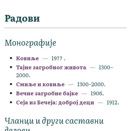
Радови
Монографије
Ковиље
19?? .
Тајне загробног живота
1300–
2000.
Смиље и ковиље
1300–2000.
Вечне загробне бајке
1906.
Сеја из Бечеја: доброј деци
1912.
Чланци и други саставни
делови