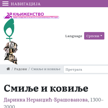
НАВИГАЦИЈА
Language
Српски
Радови
Смиље и ковиље
Смиље и ковиље
Даринка Неранџић-Брашованова
, 1300–
2000.