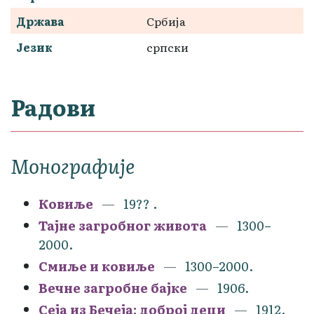
Држава
Србија
Језик
српски
Радови
Монографије
Ковиље
19?? .
Тајне загробног живота
1300–
2000.
Смиље и ковиље
1300–2000.
Вечне загробне бајке
1906.
Сеја из Бечеја: доброј деци
1912.