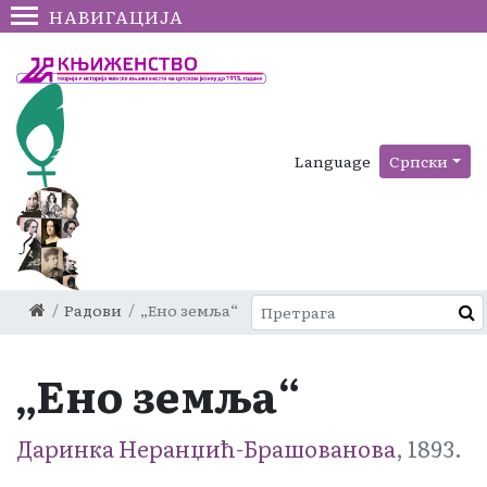
НАВИГАЦИЈА
Language
Српски
Радови
„Ено земља“
„Ено земља“
Даринка Неранџић-Брашованова
, 1893.