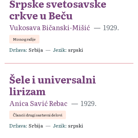
Srpske svetosavske
crkve u Beču
Vukosava Bičanski-Mišić
1929.
Monografije
Država
Srbija
Jezik
srpski
Šele i universalni
lirizam
Anica Savić Rebac
1929.
Članci i drugi sastavni delovi
Država
Srbija
Jezik
srpski