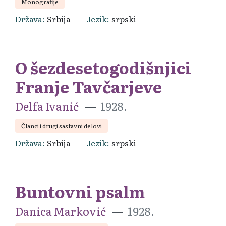
Monografije
Država
Srbija
Jezik
srpski
O šezdesetogodišnjici
Franje Tavčarjeve
Delfa Ivanić
1928.
Članci i drugi sastavni delovi
Država
Srbija
Jezik
srpski
Buntovni psalm
Danica Marković
1928.