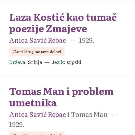
Laza Kostić kao tumač
poezije Zmajeve
Anica Savić Rebac
1929.
Članci i drugi sastavni delovi
Država
Srbija
Jezik
srpski
Tomas Man i problem
umetnika
Anica Savić Rebac
i Tomas Man
1929.