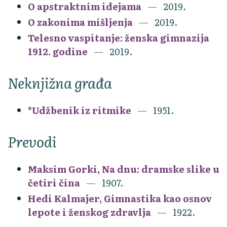
O apstraktnim idejama
2019.
O zakonima mišljenja
2019.
Telesno vaspitanje: ženska gimnazija
1912. godine
2019.
Neknjižna građa
*Udžbenik iz ritmike
1951.
Prevodi
Maksim Gorki, Na dnu: dramske slike u
četiri čina
1907.
Hedi Kalmajer, Gimnastika kao osnov
lepote i ženskog zdravlja
1922.