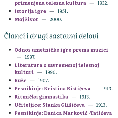
primenjena telesna kultura
1932.
Istorija igre
1951.
Moj život
2000.
Članci i drugi sastavni delovi
Odnos umetničke igre prema muzici
1997.
Literatura o savremenoj telesnoj
kulturi
1996.
Ruže
1907.
Pesnikinje: Kristina Ristićeva
1913.
Ritmička gimnastika
1913.
Učiteljice: Stanka Glišićeva
1913.
Pesnikinje: Danica Marković -Tatićeva