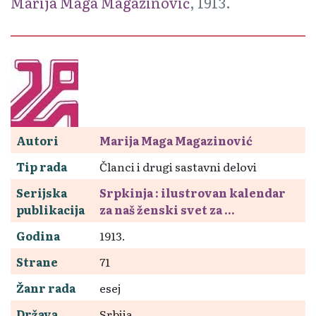
Marija Maga Magazinović
, 1913.
Autori
Marija Maga Magazinović
Tip rada
Članci i drugi sastavni delovi
Serijska
Srpkinja : ilustrovan kalendar
publikacija
za naš ženski svet za ...
Godina
1913.
Strane
71
Žanr rada
esej
Država
Srbija