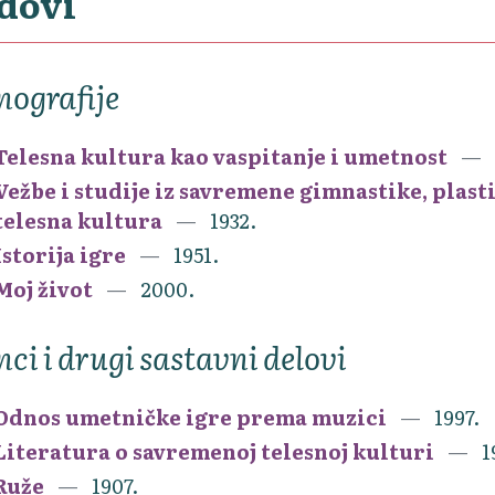
dovi
ografije
Telesna kultura kao vaspitanje i umetnost
Vežbe i studije iz savremene gimnastike, plast
telesna kultura
1932.
Istorija igre
1951.
Moj život
2000.
nci i drugi sastavni delovi
Odnos umetničke igre prema muzici
1997.
Literatura o savremenoj telesnoj kulturi
1
Ruže
1907.