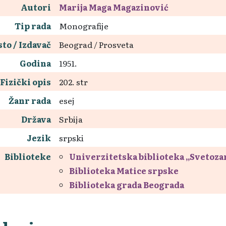
Autori
Marija Maga Magazinović
Tip rada
Monografije
to / Izdavač
Beograd / Prosveta
Godina
1951.
Fizički opis
202. str
Žanr rada
esej
Država
Srbija
Jezik
srpski
Biblioteke
Univerzitetska biblioteka „Svetoz
Biblioteka Matice srpske
Biblioteka grada Beograda