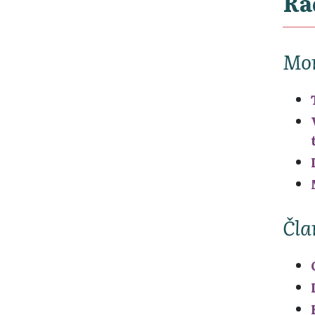
Ra
Mon
Čla