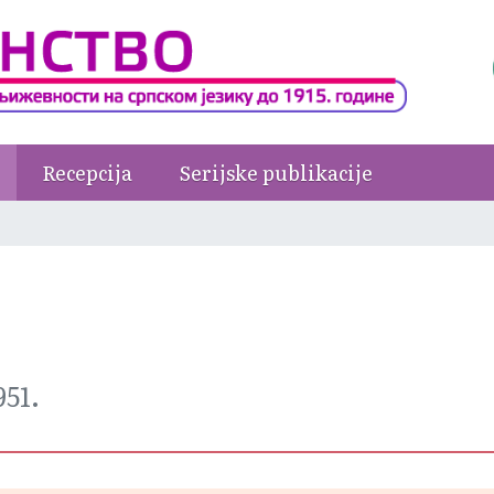
Recepcija
Serijske publikacije
951.