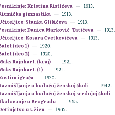
Pesnikinje: Kristina Ristićeva
1913.
Ritmička gimnastika
1913.
Učiteljice: Stanka Glišićeva
1913.
Pesnikinje: Danica Marković -Tatićeva
1913.
Učiteljice: Kosara Cvetkovićeva
1913.
Balet (deo 1)
1920.
Balet (deo 2)
1920.
Maks Rajnhart. (kraj)
1921.
Maks Rajnhart. (1)
1921.
Kostim igrača
1930.
Razmišljanje o budućoj ženskoj školi
1942.
Razmišljanja o budućoj ženskoj srednjoj školi
Školovanje u Beogradu
1965.
Detinjstvo u Užicu
1965.