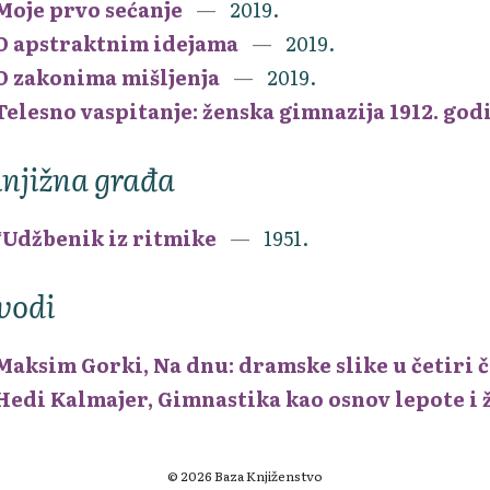
Moje prvo sećanje
2019.
O apstraktnim idejama
2019.
O zakonima mišljenja
2019.
Telesno vaspitanje: ženska gimnazija 1912. god
njižna građa
*Udžbenik iz ritmike
1951.
vodi
Maksim Gorki, Na dnu: dramske slike u četiri 
Hedi Kalmajer, Gimnastika kao osnov lepote i 
© 2026 Baza Knjiženstvo