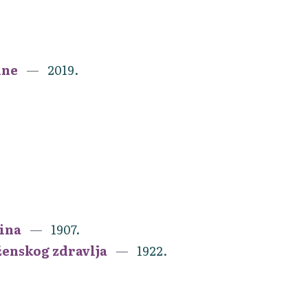
ine
2019.
čina
1907.
ženskog zdravlja
1922.