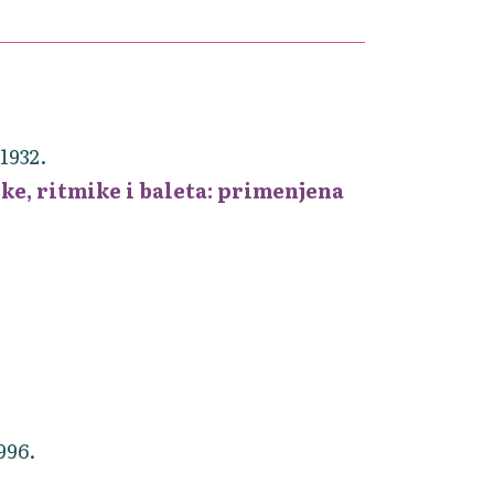
1932.
ike, ritmike i baleta: primenjena
996.