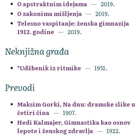
O apstraktnim idejama
2019.
O zakonima mišljenja
2019.
Telesno vaspitanje: ženska gimnazija
1912. godine
2019.
Neknjižna građa
*Udžbenik iz ritmike
1951.
Prevodi
Maksim Gorki, Na dnu: dramske slike u
četiri čina
1907.
Hedi Kalmajer, Gimnastika kao osnov
lepote i ženskog zdravlja
1922.