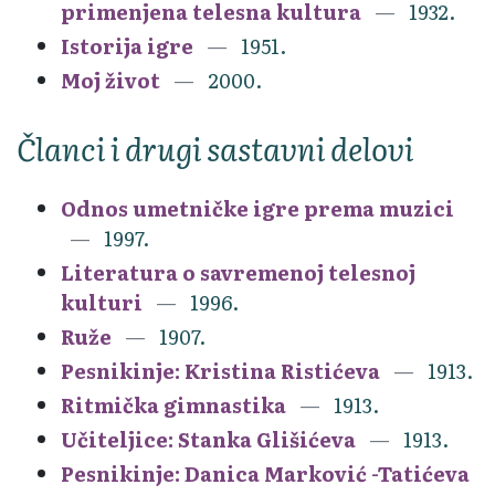
primenjena telesna kultura
1932.
Istorija igre
1951.
Moj život
2000.
Članci i drugi sastavni delovi
Odnos umetničke igre prema muzici
1997.
Literatura o savremenoj telesnoj
kulturi
1996.
Ruže
1907.
Pesnikinje: Kristina Ristićeva
1913.
Ritmička gimnastika
1913.
Učiteljice: Stanka Glišićeva
1913.
Pesnikinje: Danica Marković -Tatićeva