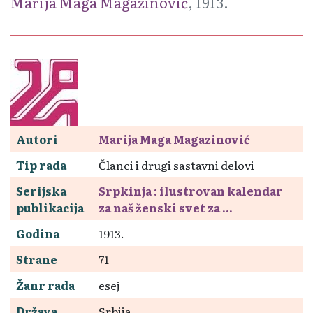
Marija Maga Magazinović
, 1913.
Autori
Marija Maga Magazinović
Tip rada
Članci i drugi sastavni delovi
Serijska
Srpkinja : ilustrovan kalendar
publikacija
za naš ženski svet za ...
Godina
1913.
Strane
71
Žanr rada
esej
Država
Srbija