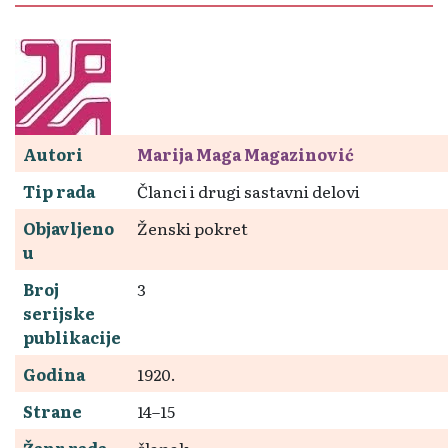
Autori
Marija Maga Magazinović
Tip rada
Članci i drugi sastavni delovi
Objavljeno
Ženski pokret
u
Broj
3
serijske
publikacije
Godina
1920.
Strane
14–15
Žanr rada
članak