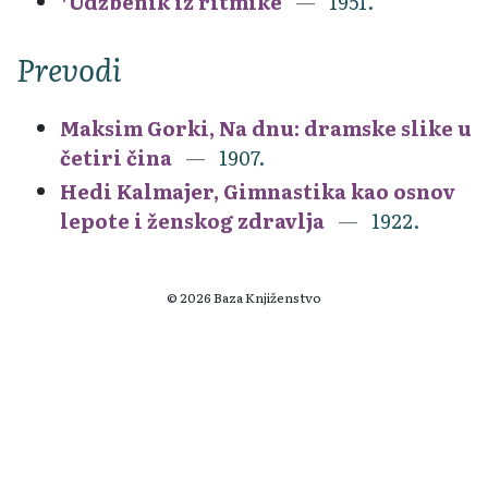
*Udžbenik iz ritmike
1951.
Prevodi
Maksim Gorki, Na dnu: dramske slike u
četiri čina
1907.
Hedi Kalmajer, Gimnastika kao osnov
lepote i ženskog zdravlja
1922.
© 2026 Baza Knjiženstvo