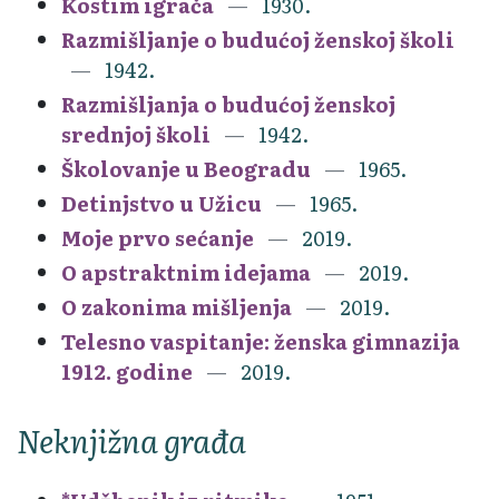
Kostim igrača
1930.
Razmišljanje o budućoj ženskoj školi
1942.
Razmišljanja o budućoj ženskoj
srednjoj školi
1942.
Školovanje u Beogradu
1965.
Detinjstvo u Užicu
1965.
Moje prvo sećanje
2019.
O apstraktnim idejama
2019.
O zakonima mišljenja
2019.
Telesno vaspitanje: ženska gimnazija
1912. godine
2019.
Neknjižna građa