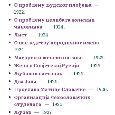
О проблему људског плођења
1922.
О проблему целибата женских
чиновника
1924.
Лист
1924.
О наследству породичног имена
1924.
Масарик и женско питање
1925.
Жена у Совјетској Русији
1926.
Љубавни састанак
1926.
Два Јана
1926.
Прослава Матице Словачке
1926.
Организација чехословачких
студената
1926.
Љубав
1927.