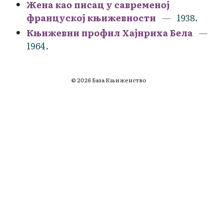
Жена као писац у савременој
француској књижевности
1938.
Књижевни профил Хајнриха Бела
1964.
© 2026 База Књиженство