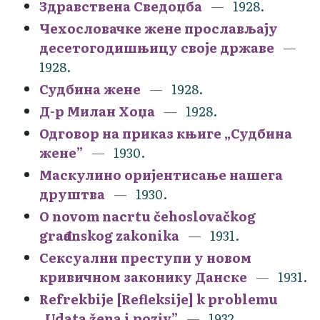
Здравствена Сведоџба
1928.
Чехословачке жене прослављају
десетогодишњицу своје државе
1928.
Судбина жене
1928.
Д-р Милан Хоџа
1928.
Одговор на приказ књиге „Судбина
жене”
1930.
Маскулино оријентисање нашега
друштва
1930.
O novom nacrtu čehoslovačkog
građanskog zakonika
1931.
Сексуални преступи у новом
кривичном законику Данске
1931.
Refrekbije [Refleksije] k problemu
„Udata žena i poziv”
1932.