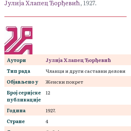
Јулија Хлапец Ђорђевић
, 1927.
Аутори
Јулија Хлапец Ђорђевић
Тип рада
Чланци и други саставни делови
Објављено у
Женски покрет
Број серијске
12
публикације
Година
1927.
Стране
4