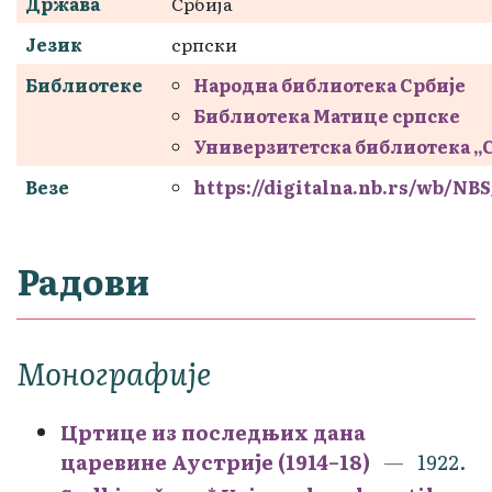
Држава
Србија
Језик
српски
Библиотеке
Народна библиотека Србије
Библиотека Матице српске
Универзитетска библиотека „
Везе
https://digitalna.nb.rs/wb/NB
Радови
Монографије
Цртице из последњих дана
царевине Аустрије (1914–18)
1922.