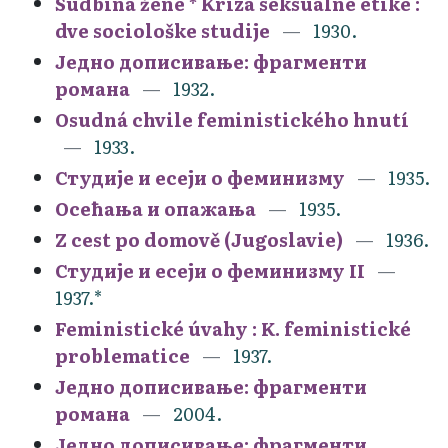
Sudbina žene * Kriza seksualne etike :
dve sociološke studije
1930.
Једно дописивање: фрагменти
романа
1932.
Osudná chvile feministického hnutí
1933.
Студије и есеји о феминизму
1935.
Осећања и опажања
1935.
Z cest po domově (Jugoslavie)
1936.
Студије и есеји о феминизму II
1937.*
Feministické úvahy : K. feministické
problematice
1937.
Једно дописивање: фрагменти
романа
2004.
Једно дописивање: фрагменти