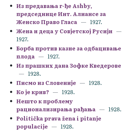
Из предавања г-ђе Ashby,
председнице Инт. Алиансе за
Женско Право Гласа
1927.
Жена и деца у Совјетској Русији
1927.
Борба против казне за одбацивање
плода
1927.
Из прашких дана Зофке Кведерове
1928.
Писмо из Словеније
1928.
Ко је крив?
1928.
Нешто к проблему
рационализирања рађања
1928.
Politička prava žena i pitanje
populacije
1928.