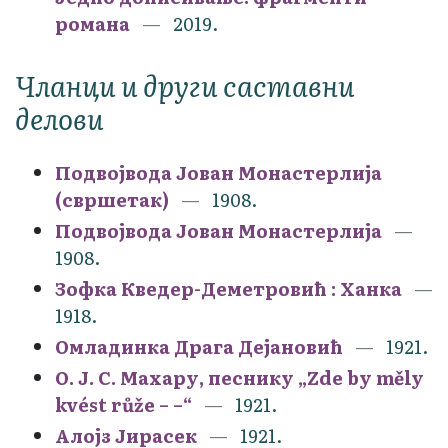
романа
2019.
Чланци и други саставни
делови
Подвојвода Јован Монастерлија
(свршетак)
1908.
Подвојвода Јован Монастерлија
1908.
Зофка Кведер-Деметровић : Ханка
1918.
Омладинка Драга Дејановић
1921.
О. Ј. С. Махару, песнику „Zde by měly
kvést růže – –“
1921.
Алојз Јирасек
1921.