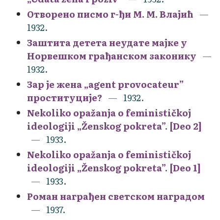
Отворено писмо г-ђи М. М. Влајић
1932.
Заштита детета неудате мајке у
Норвешком грађанском законику
1932.
Зар је жена „agent provocateur”
проституције?
1932.
Nekoliko opažanja o feminističkoj
ideologiji „Ženskog pokreta”. [Deo 2]
1933.
Nekoliko opažanja o feminističkoj
ideologiji „Ženskog pokreta”. [Deo 1]
1933.
Роман награђен светском наградом
1937.