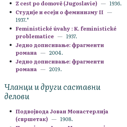
Z cest po domově (Jugoslavie)
1936.
Студије и есеји о феминизму II
1937.*
Feministické úvahy : K. feministické
problematice
1937.
Једно дописивање: фрагменти
романа
2004.
Једно дописивање: фрагменти
романа
2019.
Чланци и други саставни
делови
Подвојвода Јован Монастерлија
(свршетак)
1908.