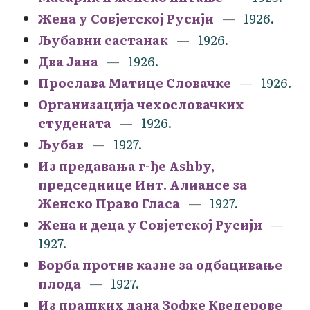
Жена у Совјетској Русији
1926.
Љубавни састанак
1926.
Два Јана
1926.
Прослава Матице Словачке
1926.
Организација чехословачких
студената
1926.
Љубав
1927.
Из предавања г-ђе Ashby,
председнице Инт. Алиансе за
Женско Право Гласа
1927.
Жена и деца у Совјетској Русији
1927.
Борба против казне за одбацивање
плода
1927.
Из прашких дана Зофке Кведерове