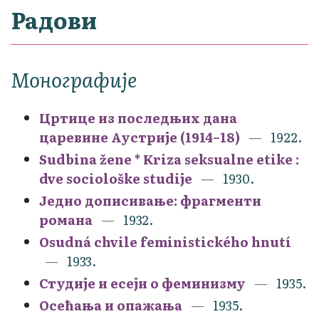
Радови
Монографије
Цртице из последњих дана
царевине Аустрије (1914–18)
1922.
Sudbina žene * Kriza seksualne etike :
dve sociološke studije
1930.
Једно дописивање: фрагменти
романа
1932.
Osudná chvile feministického hnutí
1933.
Студије и есеји о феминизму
1935.
Осећања и опажања
1935.