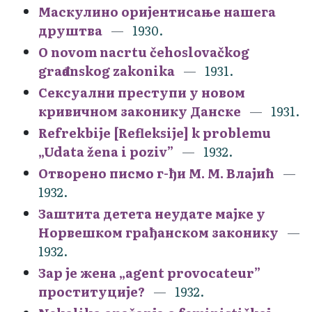
Маскулино оријентисање нашега
друштва
1930.
O novom nacrtu čehoslovačkog
građanskog zakonika
1931.
Сексуални преступи у новом
кривичном законику Данске
1931.
Refrekbije [Refleksije] k problemu
„Udata žena i poziv”
1932.
Отворено писмо г-ђи М. М. Влајић
1932.
Заштита детета неудате мајке у
Норвешком грађанском законику
1932.
Зар је жена „agent provocateur”
проституције?
1932.