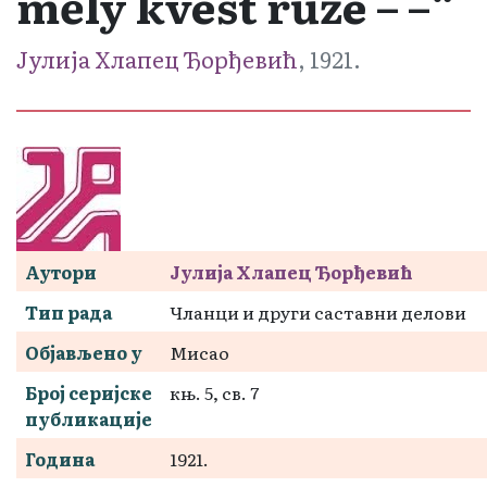
měly kvést růže – –“
Јулија Хлапец Ђорђевић
, 1921.
Аутори
Јулија Хлапец Ђорђевић
Тип рада
Чланци и други саставни делови
Објављено у
Мисао
Број серијске
књ. 5, св. 7
публикације
Година
1921.