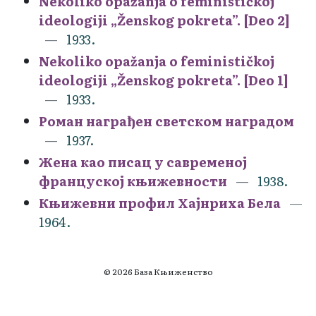
Nekoliko opažanja o feminističkoj
ideologiji „Ženskog pokreta”. [Deo 2]
1933.
Nekoliko opažanja o feminističkoj
ideologiji „Ženskog pokreta”. [Deo 1]
1933.
Роман награђен светском наградом
1937.
Жена као писац у савременој
француској књижевности
1938.
Књижевни профил Хајнриха Бела
1964.
© 2026 База Књиженство