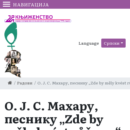
НАВИГАЦИЈА
Language
Српски
Радови
О. Ј. С. Махару, песнику „Zde by měly kvést rů
О. Ј. С. Махару,
песнику „Zde by