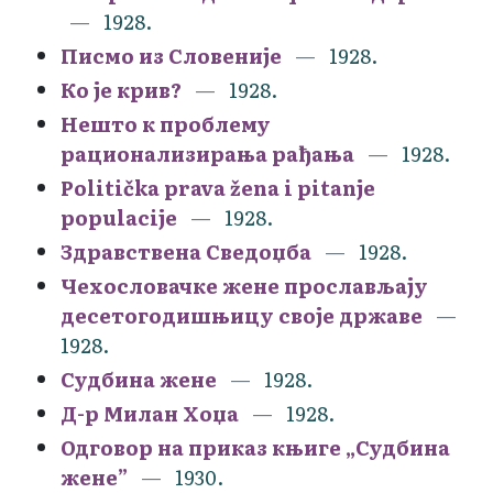
1928.
Писмо из Словеније
1928.
Ко је крив?
1928.
Нешто к проблему
рационализирања рађања
1928.
Politička prava žena i pitanje
populacije
1928.
Здравствена Сведоџба
1928.
Чехословачке жене прослављају
десетогодишњицу своје државе
1928.
Судбина жене
1928.
Д-р Милан Хоџа
1928.
Одговор на приказ књиге „Судбина
жене”
1930.