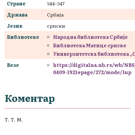
Стране
544–547
Држава
Србија
Језик
српски
Библиотеке
Народна библиотека Србије
Библиотека Матице српске
Универзитетска библиотека „
Везе
https://digitalna.nb.rs/wb/NB
0409-1921#page/272/mode/1up
Коментар
Т. Т. М.