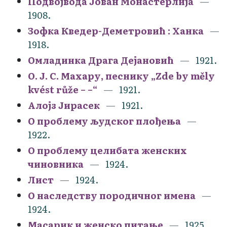
Подвојвода Јован Монастерлија
1908.
Зофка Кведер-Деметровић : Ханка
1918.
Омладинка Драга Дејановић
1921.
О. Ј. С. Махару, песнику „Zde by měly
kvést růže – –“
1921.
Алојз Јирасек
1921.
О проблему људског плођења
1922.
О проблему целибата женских
чиновника
1924.
Лист
1924.
О наследству породичног имена
1924.
Масарик и женско питање
1925.