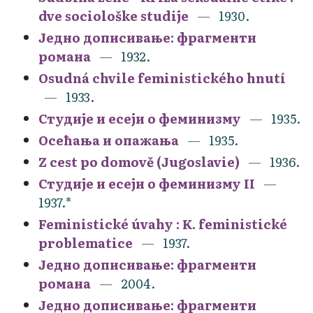
dve sociološke studije
1930.
Једно дописивање: фрагменти
романа
1932.
Osudná chvile feministického hnutí
1933.
Студије и есеји о феминизму
1935.
Осећања и опажања
1935.
Z cest po domově (Jugoslavie)
1936.
Студије и есеји о феминизму II
1937.*
Feministické úvahy : K. feministické
problematice
1937.
Једно дописивање: фрагменти
романа
2004.
Једно дописивање: фрагменти