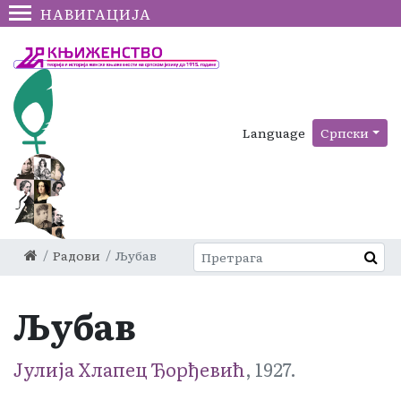
НАВИГАЦИЈА
Language
Српски
Радови
Љубав
Љубав
Јулија Хлапец Ђорђевић
, 1927.