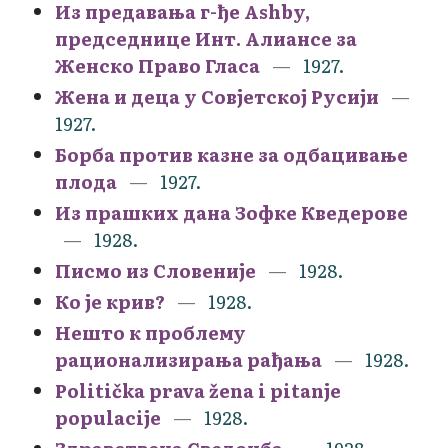
Из предавања г-ђе Ashby,
председнице Инт. Алиансе за
Женско Право Гласа
1927.
Жена и деца у Совјетској Русији
1927.
Борба против казне за одбацивање
плода
1927.
Из прашких дана Зофке Кведерове
1928.
Писмо из Словеније
1928.
Ко је крив?
1928.
Нешто к проблему
рационализирања рађања
1928.
Politička prava žena i pitanje
populacije
1928.