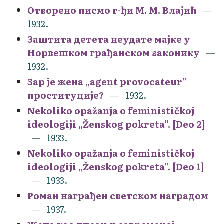
Отворено писмо г-ђи М. М. Влајић
1932.
Заштита детета неудате мајке у
Норвешком грађанском законику
1932.
Зар је жена „agent provocateur”
проституције?
1932.
Nekoliko opažanja o feminističkoj
ideologiji „Ženskog pokreta”. [Deo 2]
1933.
Nekoliko opažanja o feminističkoj
ideologiji „Ženskog pokreta”. [Deo 1]
1933.
Роман награђен светском наградом
1937.