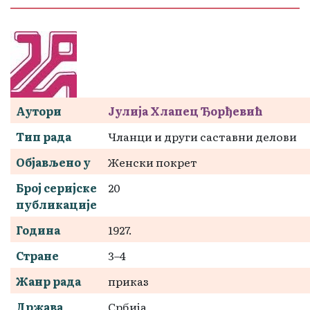
Аутори
Јулија Хлапец Ђорђевић
Тип рада
Чланци и други саставни делови
Објављено у
Женски покрет
Број серијске
20
публикације
Година
1927.
Стране
3–4
Жанр рада
приказ
Држава
Србија