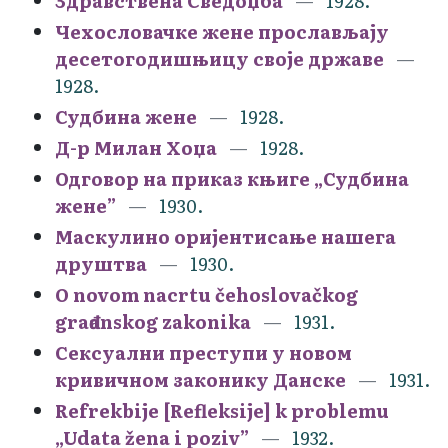
Здравствена Сведоџба
1928.
Чехословачке жене прослављају
десетогодишњицу своје државе
1928.
Судбина жене
1928.
Д-р Милан Хоџа
1928.
Одговор на приказ књиге „Судбина
жене”
1930.
Маскулино оријентисање нашега
друштва
1930.
O novom nacrtu čehoslovačkog
građanskog zakonika
1931.
Сексуални преступи у новом
кривичном законику Данске
1931.
Refrekbije [Refleksije] k problemu
„Udata žena i poziv”
1932.