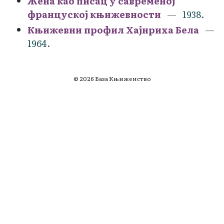
Жена као писац у савременој
француској књижевности
1938.
Књижевни профил Хајнриха Бела
1964.
© 2026 База Књиженство