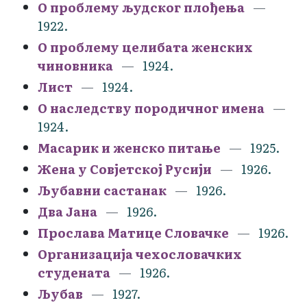
О проблему људског плођења
1922.
О проблему целибата женских
чиновника
1924.
Лист
1924.
О наследству породичног имена
1924.
Масарик и женско питање
1925.
Жена у Совјетској Русији
1926.
Љубавни састанак
1926.
Два Јана
1926.
Прослава Матице Словачке
1926.
Организација чехословачких
студената
1926.
Љубав
1927.