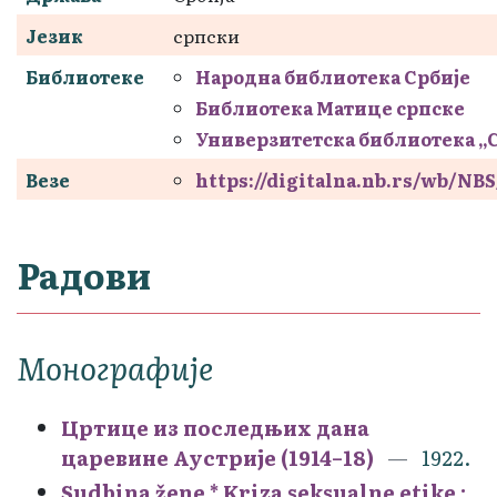
Језик
српски
Библиотеке
Народна библиотека Србије
Библиотека Матице српске
Универзитетска библиотека „
Везе
https://digitalna.nb.rs/wb/NB
Радови
Монографије
Цртице из последњих дана
царевине Аустрије (1914–18)
1922.
Sudbina žene * Kriza seksualne etike :