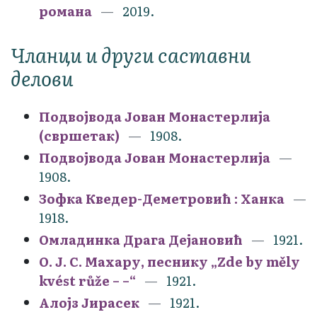
романа
2019.
Чланци и други саставни
делови
Подвојвода Јован Монастерлија
(свршетак)
1908.
Подвојвода Јован Монастерлија
1908.
Зофка Кведер-Деметровић : Ханка
1918.
Омладинка Драга Дејановић
1921.
О. Ј. С. Махару, песнику „Zde by měly
kvést růže – –“
1921.
Алојз Јирасек
1921.