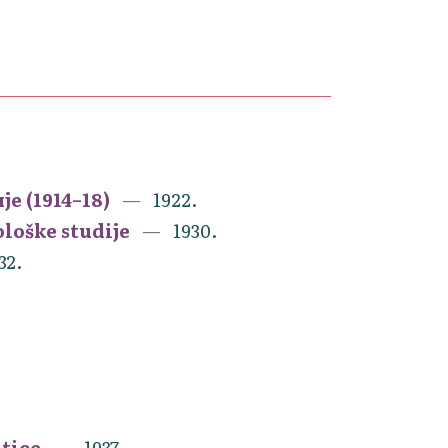
е (1914–18)
1922.
ološke studije
1930.
32.
atice
1937.