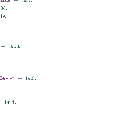
04.
19.
1908.
e – –“
1921.
1924.