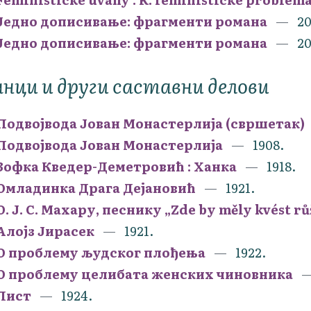
Једно дописивање: фрагменти романа
20
Једно дописивање: фрагменти романа
20
нци и други саставни делови
Подвојвода Јован Монастерлија (свршетак)
Подвојвода Јован Монастерлија
1908.
Зофка Кведер-Деметровић : Ханка
1918.
Омладинка Драга Дејановић
1921.
О. Ј. С. Махару, песнику „Zde by měly kvést růž
Алојз Јирасек
1921.
О проблему људског плођења
1922.
О проблему целибата женских чиновника
Лист
1924.