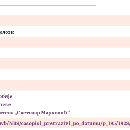
делови
рбије
пске
отека „Светозар Марковић“
s/wb/NBS/casopisi_pretrazivi_po_datumu/p_195/192