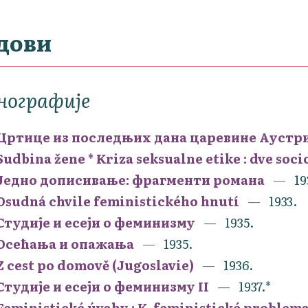
дови
нографије
Цртице из последњих дана царевине Аустриј
Sudbina žene * Kriza seksualne etike : dve soci
Једно дописивање: фрагменти романа
19
Osudná chvile feministického hnutí
1933.
Студије и есеји о феминизму
1935.
Осећања и опажања
1935.
Z cest po domově (Jugoslavie)
1936.
Студије и есеји о феминизму II
1937.*
Feministické úvahy : K. feministické problem