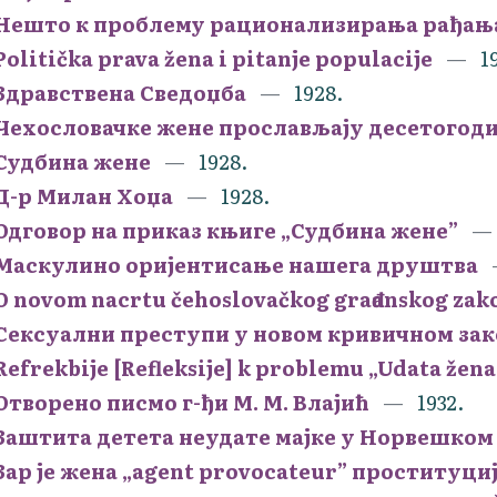
Нешто к проблему рационализирања рађањ
Politička prava žena i pitanje populacije
1
Здравствена Сведоџба
1928.
Чехословачке жене прослављају десетогод
Судбина жене
1928.
Д-р Милан Хоџа
1928.
Одговор на приказ књиге „Судбина жене”
Маскулино оријентисање нашега друштва
O novom nacrtu čehoslovačkog građanskog zak
Сексуални преступи у новом кривичном за
Refrekbije [Refleksije] k problemu „Udata žena
Отворено писмо г-ђи М. М. Влајић
1932.
Заштита детета неудате мајке у Норвешком
Зар је жена „agent provocateur” проституци