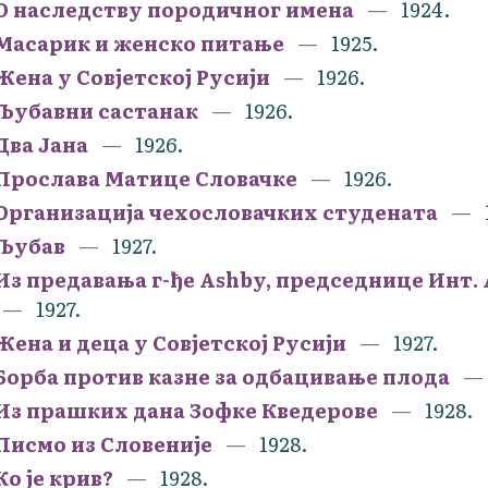
О наследству породичног имена
1924.
Масарик и женско питање
1925.
Жена у Совјетској Русији
1926.
Љубавни састанак
1926.
Два Јана
1926.
Прослава Матице Словачке
1926.
Организација чехословачких студената
Љубав
1927.
Из предавања г-ђе Ashby, председнице Инт.
1927.
Жена и деца у Совјетској Русији
1927.
Борба против казне за одбацивање плода
Из прашких дана Зофке Кведерове
1928.
Писмо из Словеније
1928.
Ко је крив?
1928.