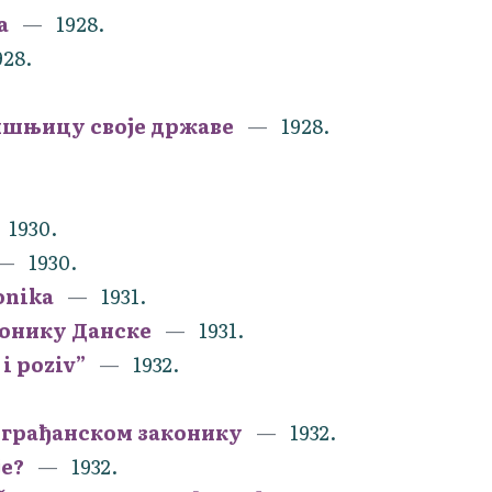
а
1928.
928.
ишњицу своје државе
1928.
1930.
1930.
onika
1931.
конику Данске
1931.
 i poziv”
1932.
 грађанском законику
1932.
је?
1932.