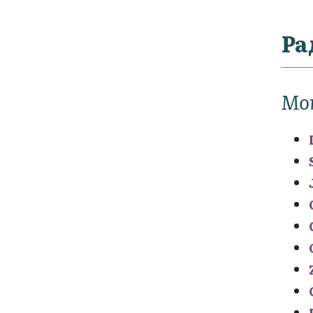
Ра
Мо