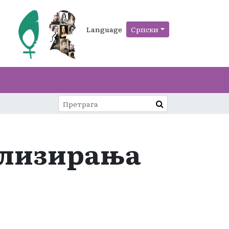
Language
Српски
ализирања