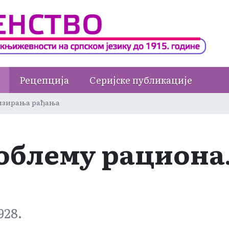
Рецепција
Серијске публикације
изирања рађања
облему рацион
1928.