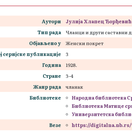
Аутори
Јулија Хлапец Ђорђевић
Тип рада
Чланци и други саставни 
Објављено у
Женски покрет
ј серијске публикације
3
Година
1928.
Стране
3–4
Жанр рада
чланак
Библиотеке
Народна библиотека С
Библиотека Матице ср
Универзитетска библи
Везе
https://digitalna.nb.r