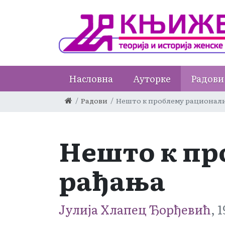
Насловна
Ауторке
Радови
Радови
Нешто к проблему рационал
Нешто к пр
рађања
Јулија Хлапец Ђорђевић
, 