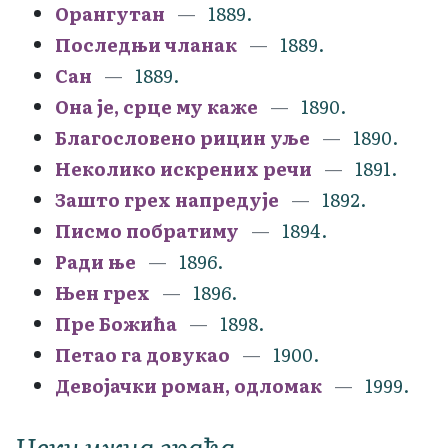
Орангутан
1889.
Последњи чланак
1889.
Сан
1889.
Она је, срце му каже
1890.
Благословено рицин уље
1890.
Неколико искрених речи
1891.
Зашто грех напредује
1892.
Писмо побратиму
1894.
Ради ње
1896.
Њен грех
1896.
Пре Божића
1898.
Петао га довукао
1900.
Девојачки роман, одломак
1999.
Некњижна грађа