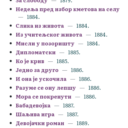
За слободу
1879.
Недеља пред избор кметова на селу
1884.
Слика из живота
1884.
Из учитељског живота
1884.
Мисли у позоришту
1884.
Дипломатски
1885.
Ко је крив
1885.
Једно за друго
1886.
И она је ускочила
1886.
Разуме се ону лепшу
1886.
Мора се покренути
1886.
Бабадевојка
1887.
Шаљива игра
1887.
Девојачки роман
1889.