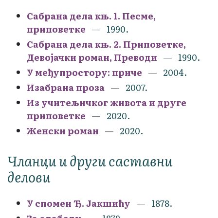
Сабрана дела књ. 1. Песме,
приповетке
1990.
Сабрана дела књ. 2. Приповетке,
Девојачки роман, Преводи
1990.
У међупростору: приче
2004.
Изабрана проза
2007.
Из учитељичког живота и друге
приповетке
2020.
Женски роман
2020.
Чланци и други саставни
делови
У спомен Ђ. Јакшићу
1878.