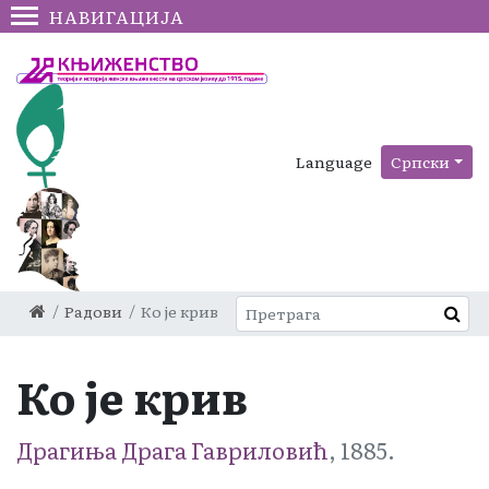
НАВИГАЦИЈА
Language
Српски
Радови
Ко је крив
Ко је крив
Драгиња Драга Гавриловић
, 1885.