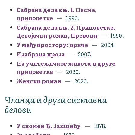
Сабрана дела књ. 1. Песме,
приповетке
1990.
Сабрана дела књ. 2. Приповетке,
Девојачки роман, Преводи
1990.
У међупростору: приче
2004.
Изабрана проза
2007.
Из учитељичког живота и друге
приповетке
2020.
Женски роман
2020.
Чланци и други саставни
делови
У спомен Ђ. Јакшићу
1878.