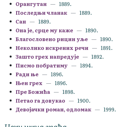
Орангутан
1889.
Последњи чланак
1889.
Сан
1889.
Она је, срце му каже
1890.
Благословено рицин уље
1890.
Неколико искрених речи
1891.
Зашто грех напредује
1892.
Писмо побратиму
1894.
Ради ње
1896.
Њен грех
1896.
Пре Божића
1898.
Петао га довукао
1900.
Девојачки роман, одломак
1999.
Некњижна грађа