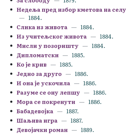
За слободу
1879.
Недеља пред избор кметова на селу
1884.
Слика из живота
1884.
Из учитељског живота
1884.
Мисли у позоришту
1884.
Дипломатски
1885.
Ко је крив
1885.
Једно за друго
1886.
И она је ускочила
1886.
Разуме се ону лепшу
1886.
Мора се покренути
1886.
Бабадевојка
1887.
Шаљива игра
1887.
Девојачки роман
1889.