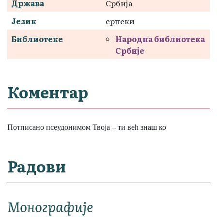
Држава
Србија
Језик
српски
Библиотеке
Народна библиотека
Србије
Коментар
Потписано псеудонимом Твоја – ти већ знаш ко
Радови
Монографије