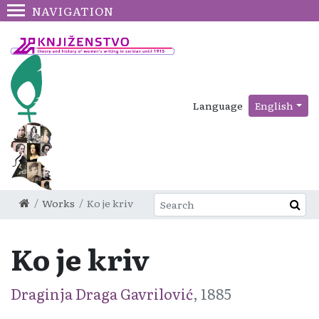
NAVIGATION
Language
English
Works
Ko je kriv
Ko je kriv
Draginja Draga Gavrilović
, 1885