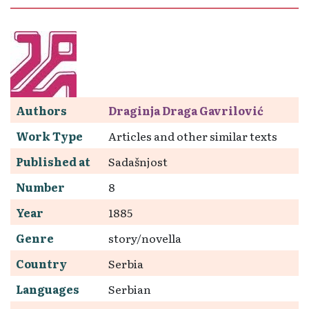
Authors
Draginja Draga Gavrilović
Work Type
Articles and other similar texts
Published at
Sadašnjost
Number
8
Year
1885
Genre
story/novella
Country
Serbia
Languages
Serbian