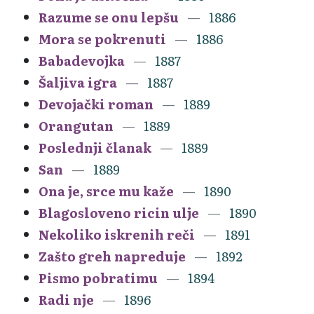
Razume se onu lepšu
1886
Mora se pokrenuti
1886
Babadevojka
1887
Šaljiva igra
1887
Devojački roman
1889
Orangutan
1889
Poslednji članak
1889
San
1889
Ona je, srce mu kaže
1890
Blagosloveno ricin ulje
1890
Nekoliko iskrenih reči
1891
Zašto greh napreduje
1892
Pismo pobratimu
1894
Radi nje
1896