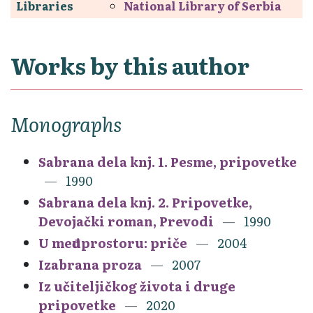
Libraries
National Library of Serbia
Works by this author
Monographs
Sabrana dela knj. 1. Pesme, pripovetke
1990
Sabrana dela knj. 2. Pripovetke,
Devojački roman, Prevodi
1990
U međuprostoru: priče
2004
Izabrana proza
2007
Iz učiteljičkog života i druge
pripovetke
2020