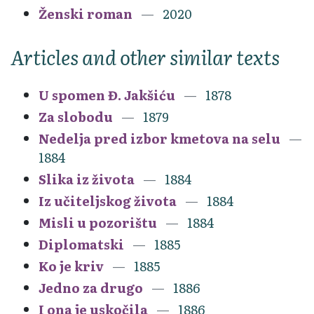
Ženski roman
2020
Articles and other similar texts
U spomen Đ. Jakšiću
1878
Za slobodu
1879
Nedelja pred izbor kmetova na selu
1884
Slika iz života
1884
Iz učiteljskog života
1884
Misli u pozorištu
1884
Diplomatski
1885
Ko je kriv
1885
Jedno za drugo
1886
I ona je uskočila
1886