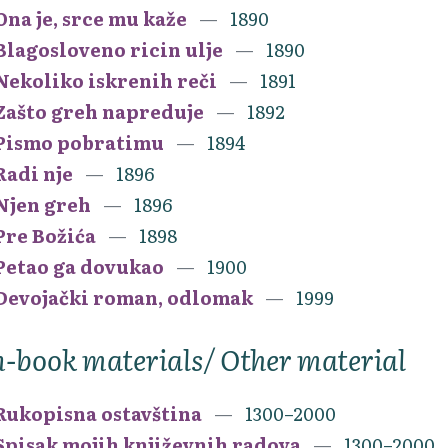
Ona je, srce mu kaže
1890
Blagosloveno ricin ulje
1890
Nekoliko iskrenih reči
1891
Zašto greh napreduje
1892
Pismo pobratimu
1894
Radi nje
1896
Njen greh
1896
Pre Božića
1898
Petao ga dovukao
1900
Devojački roman, odlomak
1999
-book materials/ Other material
Rukopisna ostavština
1300–2000
Spisak mojih književnih radova
1300–2000