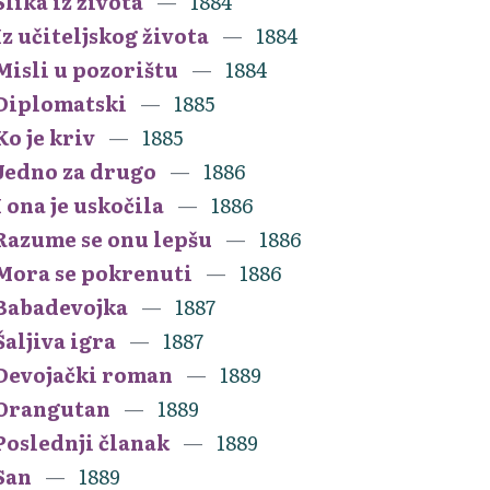
Slika iz života
1884
Iz učiteljskog života
1884
Misli u pozorištu
1884
Diplomatski
1885
Ko je kriv
1885
Jedno za drugo
1886
I ona je uskočila
1886
Razume se onu lepšu
1886
Mora se pokrenuti
1886
Babadevojka
1887
Šaljiva igra
1887
Devojački roman
1889
Orangutan
1889
Poslednji članak
1889
San
1889