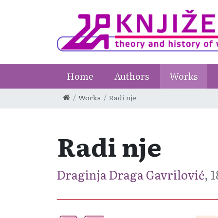
Home
Authors
Works
Works
Radi nje
Radi nje
Draginja Draga Gavrilović
, 