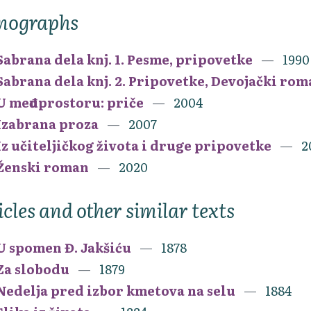
nographs
Sabrana dela knj. 1. Pesme, pripovetke
1990
Sabrana dela knj. 2. Pripovetke, Devojački rom
U međuprostoru: priče
2004
Izabrana proza
2007
Iz učiteljičkog života i druge pripovetke
2
Ženski roman
2020
icles and other similar texts
U spomen Đ. Jakšiću
1878
Za slobodu
1879
Nedelja pred izbor kmetova na selu
1884