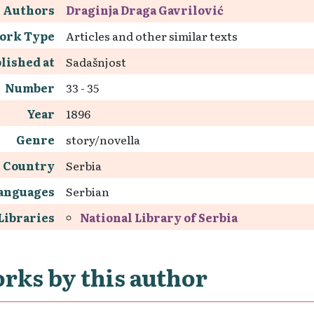
Authors
Draginja Draga Gavrilović
ork Type
Articles and other similar texts
lished at
Sadašnjost
Number
33 - 35
Year
1896
Genre
story/novella
Country
Serbia
anguages
Serbian
Libraries
National Library of Serbia
rks by this author