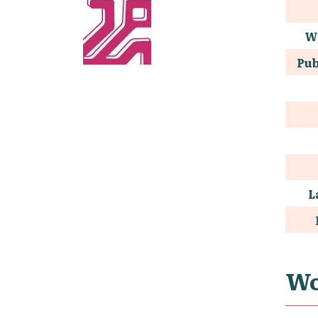
W
Pub
L
Wo