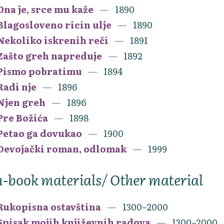
Ona je, srce mu kaže
1890
Blagosloveno ricin ulje
1890
Nekoliko iskrenih reči
1891
Zašto greh napreduje
1892
Pismo pobratimu
1894
Radi nje
1896
Njen greh
1896
Pre Božića
1898
Petao ga dovukao
1900
Devojački roman, odlomak
1999
-book materials/ Other material
Rukopisna ostavština
1300–2000
Spisak mojih književnih radova
1300–2000