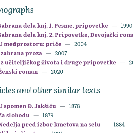
nographs
Sabrana dela knj. 1. Pesme, pripovetke
1990
Sabrana dela knj. 2. Pripovetke, Devojački rom
U međuprostoru: priče
2004
Izabrana proza
2007
Iz učiteljičkog života i druge pripovetke
2
Ženski roman
2020
icles and other similar texts
U spomen Đ. Jakšiću
1878
Za slobodu
1879
Nedelja pred izbor kmetova na selu
1884