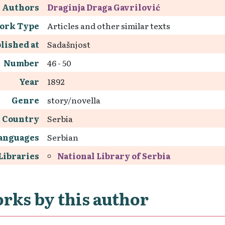
Authors
Draginja Draga Gavrilović
ork Type
Articles and other similar texts
lished at
Sadašnjost
Number
46 - 50
Year
1892
Genre
story/novella
Country
Serbia
anguages
Serbian
Libraries
National Library of Serbia
rks by this author