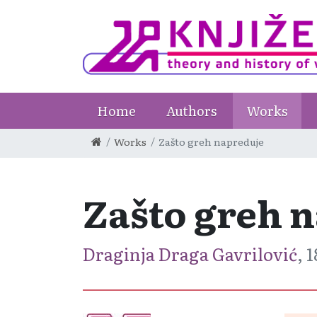
Home
Authors
Works
Works
Zašto greh napreduje
Zašto greh 
Draginja Draga Gavrilović
, 