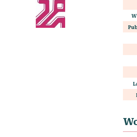
W
Pub
L
Wo