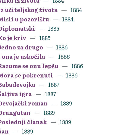
Slika iz života
1884
Iz učiteljskog života
1884
Misli u pozorištu
1884
Diplomatski
1885
Ko je kriv
1885
Jedno za drugo
1886
I ona je uskočila
1886
Razume se onu lepšu
1886
Mora se pokrenuti
1886
Babadevojka
1887
Šaljiva igra
1887
Devojački roman
1889
Orangutan
1889
Poslednji članak
1889
San
1889