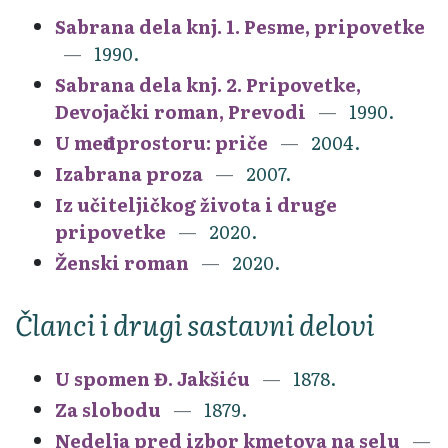
Sabrana dela knj. 1. Pesme, pripovetke
1990.
Sabrana dela knj. 2. Pripovetke,
Devojački roman, Prevodi
1990.
U međuprostoru: priče
2004.
Izabrana proza
2007.
Iz učiteljičkog života i druge
pripovetke
2020.
Ženski roman
2020.
Članci i drugi sastavni delovi
U spomen Đ. Jakšiću
1878.
Za slobodu
1879.
Nedelja pred izbor kmetova na selu