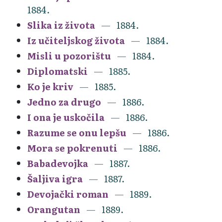
1884.
Slika iz života
1884.
Iz učiteljskog života
1884.
Misli u pozorištu
1884.
Diplomatski
1885.
Ko je kriv
1885.
Jedno za drugo
1886.
I ona je uskočila
1886.
Razume se onu lepšu
1886.
Mora se pokrenuti
1886.
Babadevojka
1887.
Šaljiva igra
1887.
Devojački roman
1889.
Orangutan
1889.