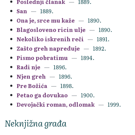
Poslednji članak
1889.
San
1889.
Ona je, srce mu kaže
1890.
Blagosloveno ricin ulje
1890.
Nekoliko iskrenih reči
1891.
Zašto greh napreduje
1892.
Pismo pobratimu
1894.
Radi nje
1896.
Njen greh
1896.
Pre Božića
1898.
Petao ga dovukao
1900.
Devojački roman, odlomak
1999.
Neknjižna građa