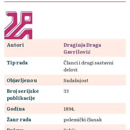
Autori
Draginja Draga
Gavrilović
Tip rada
Članci i drugi sastavni
delovi
Objavljeno u
Sadašnjost
Broj serijske
33
publikacije
Godina
1894.
Žanr rada
polemički članak
Država
Srbija