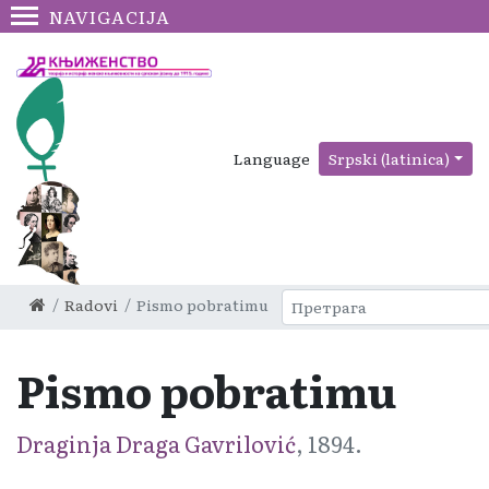
NAVIGACIJA
Language
Srpski (latinica)
Radovi
Pismo pobratimu
Pismo pobratimu
Draginja Draga Gavrilović
, 1894.