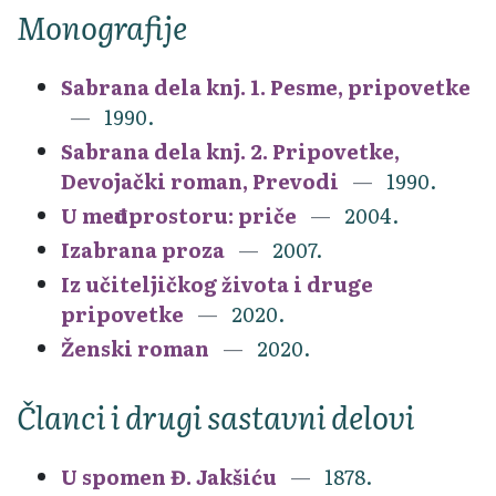
Monografije
Sabrana dela knj. 1. Pesme, pripovetke
1990.
Sabrana dela knj. 2. Pripovetke,
Devojački roman, Prevodi
1990.
U međuprostoru: priče
2004.
Izabrana proza
2007.
Iz učiteljičkog života i druge
pripovetke
2020.
Ženski roman
2020.
Članci i drugi sastavni delovi
U spomen Đ. Jakšiću
1878.