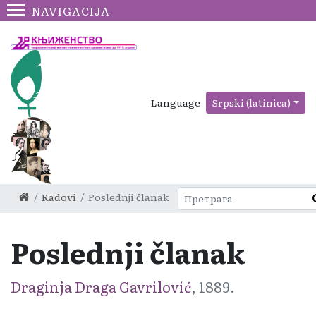
NAVIGACIJA
Language
Srpski (latinica)
Radovi
Poslednji članak
Poslednji članak
Draginja Draga Gavrilović
, 1889.