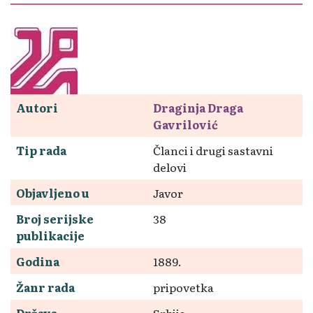
Autori
Draginja Draga
Gavrilović
Tip rada
Članci i drugi sastavni
delovi
Objavljeno u
Javor
Broj serijske
38
publikacije
Godina
1889.
Žanr rada
pripovetka
Država
Srbija