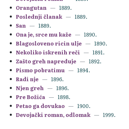
Orangutan
1889.
Poslednji članak
1889.
San
1889.
Ona je, srce mu kaže
1890.
Blagosloveno ricin ulje
1890.
Nekoliko iskrenih reči
1891.
Zašto greh napreduje
1892.
Pismo pobratimu
1894.
Radi nje
1896.
Njen greh
1896.
Pre Božića
1898.
Petao ga dovukao
1900.
Devojački roman, odlomak
1999.