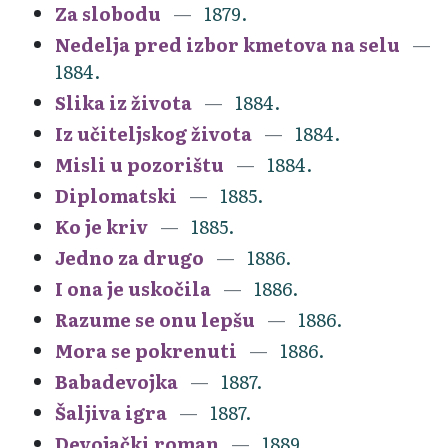
Za slobodu
1879.
Nedelja pred izbor kmetova na selu
1884.
Slika iz života
1884.
Iz učiteljskog života
1884.
Misli u pozorištu
1884.
Diplomatski
1885.
Ko je kriv
1885.
Jedno za drugo
1886.
I ona je uskočila
1886.
Razume se onu lepšu
1886.
Mora se pokrenuti
1886.
Babadevojka
1887.
Šaljiva igra
1887.
Devojački roman
1889.