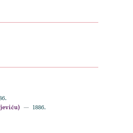
86.
ijeviću)
1886.