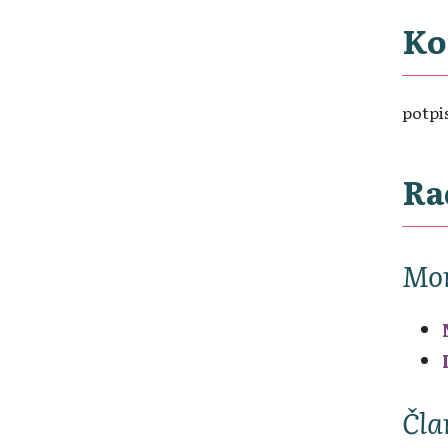
Ko
potpis
Ra
Mon
Čla