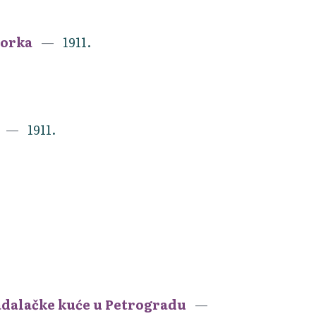
tvorka
1911.
1911.
ladalačke kuće u Petrogradu