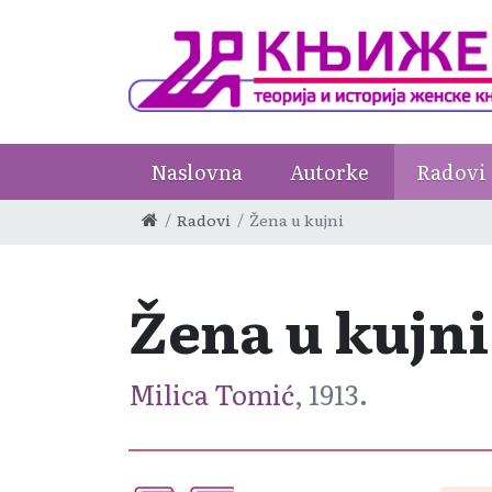
Naslovna
Autorke
Radovi
Radovi
Žena u kujni
Žena u kujni
Milica Tomić
, 1913.