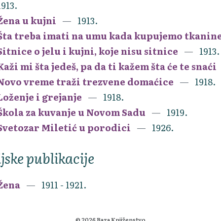
1913.
Žena u kujni
1913.
Šta treba imati na umu kada kupujemo tkanin
Sitnice o jelu i kujni, koje nisu sitnice
1913.
Kaži mi šta jedeš, pa da ti kažem šta će te snaći
Novo vreme traži trezvene domaćice
1918.
Loženje i grejanje
1918.
Škola za kuvanje u Novom Sadu
1919.
Svetozar Miletić u porodici
1926.
ijske publikacije
Žena
1911 - 1921.
© 2026 Baza Knjiženstvo