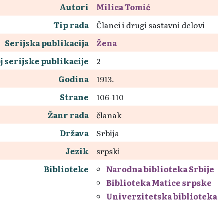
Autori
Milica Tomić
Tip rada
Članci i drugi sastavni delovi
Serijska publikacija
Žena
j serijske publikacije
2
Godina
1913.
Strane
106-110
Žanr rada
članak
Država
Srbija
Jezik
srpski
Biblioteke
Narodna biblioteka Srbije
Biblioteka Matice srpske
Univerzitetska biblioteka