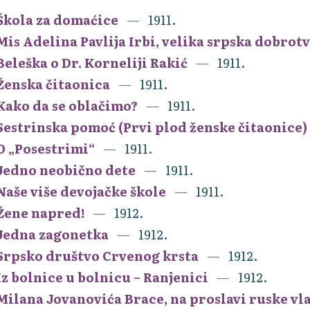
Škola za domaćice
1911.
Mis Adelina Pavlija Irbi, velika srpska dobro
Beleška o Dr. Korneliji Rakić
1911.
Ženska čitaonica
1911.
Kako da se oblačimo?
1911.
Sestrinska pomoć (Prvi plod ženske čitaonice)
O „Posestrimi“
1911.
Jedno neobično dete
1911.
Naše više devojačke škole
1911.
Žene napred!
1912.
Jedna zagonetka
1912.
Srpsko društvo Crvenog krsta
1912.
Iz bolnice u bolnicu – Ranjenici
1912.
Milana Jovanovića Brace, na proslavi ruske v