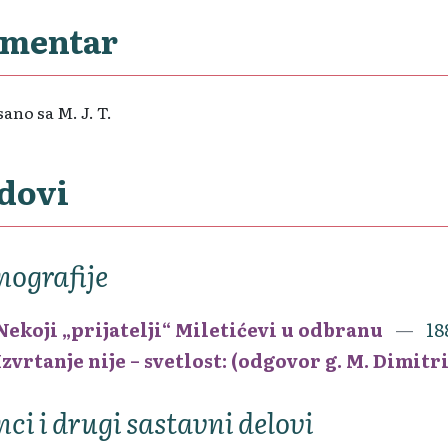
mentar
ano sa M. J. T.
dovi
ografije
Nekoji „prijatelji“ Miletićevi u odbranu
18
Izvrtanje nije – svetlost: (odgovor g. M. Dimitr
nci i drugi sastavni delovi