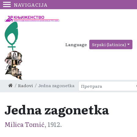
NAVIGACIJA
Language
Srpski (latinica)
Radovi
Jedna zagonetka
Jedna zagonetka
Milica Tomić
, 1912.