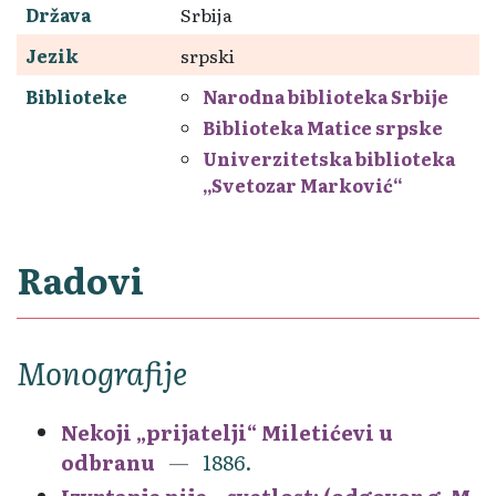
Država
Srbija
Jezik
srpski
Biblioteke
Narodna biblioteka Srbije
Biblioteka Matice srpske
Univerzitetska biblioteka
„Svetozar Marković“
Radovi
Monografije
Nekoji „prijatelji“ Miletićevi u
odbranu
1886.