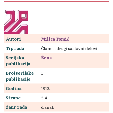
Autori
Milica Tomić
Tip rada
Članci i drugi sastavni delovi
Serijska
Žena
publikacija
Broj serijske
1
publikacije
Godina
1912.
Strane
3-4
Žanr rada
članak