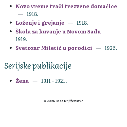
Novo vreme traži trezvene domaćice
1918.
Loženje i grejanje
1918.
Škola za kuvanje u Novom Sadu
1919.
Svetozar Miletić u porodici
1926.
Serijske publikacije
Žena
1911 - 1921.
© 2026 Baza Knjiženstvo