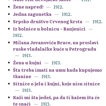
Žene napred!
1912.
Jedna zagonetka
1912.
Srpsko društvo Crvenog krsta
1912.
Iz bolnice u bolnicu – Ranjenici
1912.
Milana Jovanovića Brace, na proslavi
ruske vladalačke kuće u Petrogradu
1913.
Žena u kujni
1913.
Šta treba imati na umu kada kupujemo
tkanine
1913.
Sitnice o jelu i kujni, koje nisu sitnice
1913.
Kaži mi šta jedeš, pa da ti kažem šta će
te snaći
1913.