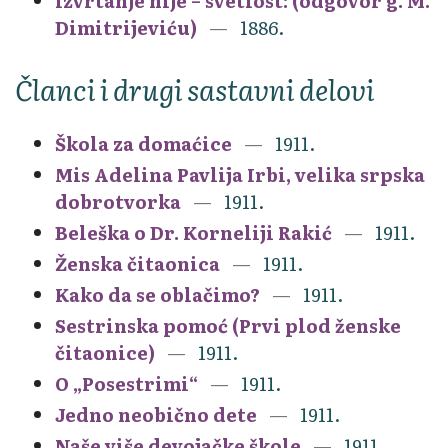
Izvrtanje nije – svetlost: (odgovor g. M.
Dimitrijeviću)
1886.
Članci i drugi sastavni delovi
Škola za domaćice
1911.
Mis Adelina Pavlija Irbi, velika srpska
dobrotvorka
1911.
Beleška o Dr. Korneliji Rakić
1911.
Ženska čitaonica
1911.
Kako da se oblačimo?
1911.
Sestrinska pomoć (Prvi plod ženske
čitaonice)
1911.
O „Posestrimi“
1911.
Jedno neobično dete
1911.
Naše više devojačke škole
1911.