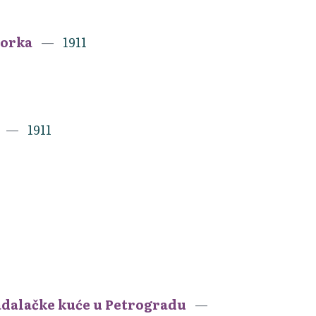
tvorka
1911
1911
ladalačke kuće u Petrogradu