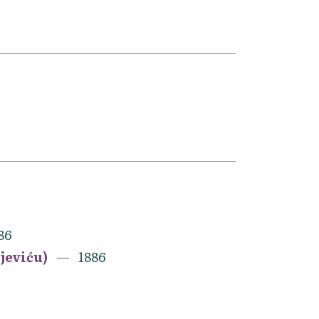
86
ijeviću)
1886