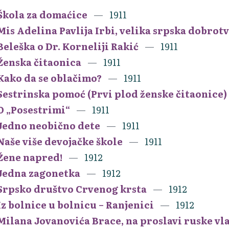
Škola za domaćice
1911
Mis Adelina Pavlija Irbi, velika srpska dobro
Beleška o Dr. Korneliji Rakić
1911
Ženska čitaonica
1911
Kako da se oblačimo?
1911
Sestrinska pomoć (Prvi plod ženske čitaonice)
O „Posestrimi“
1911
Jedno neobično dete
1911
Naše više devojačke škole
1911
Žene napred!
1912
Jedna zagonetka
1912
Srpsko društvo Crvenog krsta
1912
Iz bolnice u bolnicu – Ranjenici
1912
Milana Jovanovića Brace, na proslavi ruske v