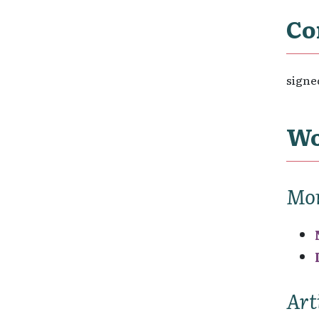
Co
signed
Wo
Mo
Art