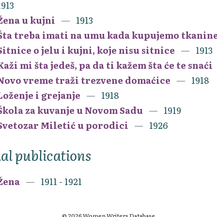
1913
Žena u kujni
1913
Šta treba imati na umu kada kupujemo tkanin
Sitnice o jelu i kujni, koje nisu sitnice
1913
Kaži mi šta jedeš, pa da ti kažem šta će te snaći
Novo vreme traži trezvene domaćice
1918
Loženje i grejanje
1918
Škola za kuvanje u Novom Sadu
1919
Svetozar Miletić u porodici
1926
ial publications
Žena
1911 - 1921
© 2026 Women Writers Database