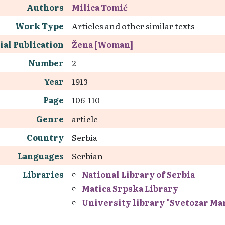
Authors
Milica Tomić
Work Type
Articles and other similar texts
ial Publication
Žena [Woman]
Number
2
Year
1913
Page
106-110
Genre
article
Country
Serbia
Languages
Serbian
Libraries
National Library of Serbia
Matica Srpska Library
University library "Svetozar Ma