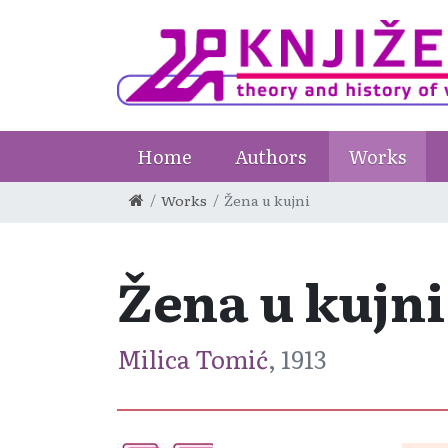
Home
Authors
Works
Works
Žena u kujni
Žena u kujni
Milica Tomić
, 1913