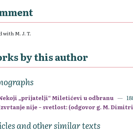
mment
 with M. J. T.
rks by this author
nographs
Nekoji „prijatelji“ Miletićevi u odbranu
18
Izvrtanje nije – svetlost: (odgovor g. M. Dimitr
icles and other similar texts