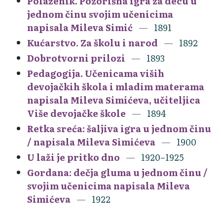
Polaženik. Pozorišna igra za decu u
jednom činu svojim učenicima
napisala Mileva Simić
1891
Kućarstvo. Za školu i narod
1892
Dobrotvorni prilozi
1893
Pedagogija. Učenicama viših
devojačkih škola i mladim materama
napisala Mileva Simićeva, učiteljica
Više devojačke škole
1894
Retka sreća: šaljiva igra u jednom činu
/ napisala Mileva Simićeva
1900
U laži je pritko dno
1920–1925
Gordana: dečja gluma u jednom činu /
svojim učenicima napisala Mileva
Simićeva
1922