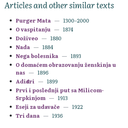
Articles and other similar texts
Purger Mata
1300–2000
O vaspitanju
1874
Doživeo
1880
Nada
1884
Nega bolesnika
1893
O domaćem obrazovanju ženskinja u
nas
1896
Adiđari
1899
Prvi i poslednji put sa Milicom-
Srpkinjom
1913
Eseji za udavače
1922
Tri dana
1936