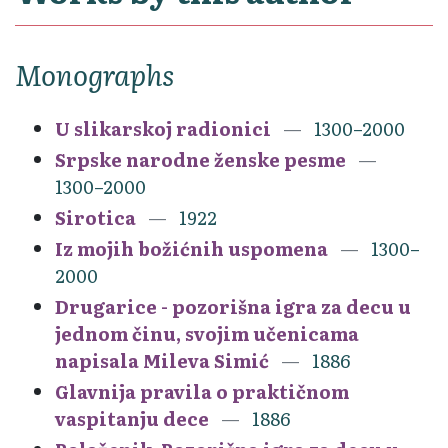
Monographs
U slikarskoj radionici
1300–2000
Srpske narodne ženske pesme
1300–2000
Sirotica
1922
Iz mojih božićnih uspomena
1300–
2000
Drugarice - pozorišna igra za decu u
jednom činu, svojim učenicama
napisala Mileva Simić
1886
Glavnija pravila o praktičnom
vaspitanju dece
1886