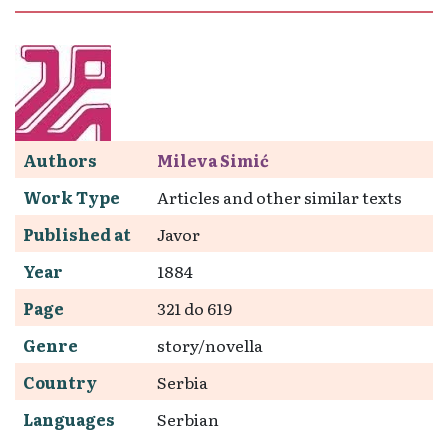
Authors
Mileva Simić
Work Type
Articles and other similar texts
Published at
Javor
Year
1884
Page
321 do 619
Genre
story/novella
Country
Serbia
Languages
Serbian