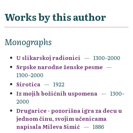
Works by this author
Monographs
U slikarskoj radionici
1300–2000
Srpske narodne ženske pesme
1300–2000
Sirotica
1922
Iz mojih božićnih uspomena
1300–
2000
Drugarice - pozorišna igra za decu u
jednom činu, svojim učenicama
napisala Mileva Simić
1886