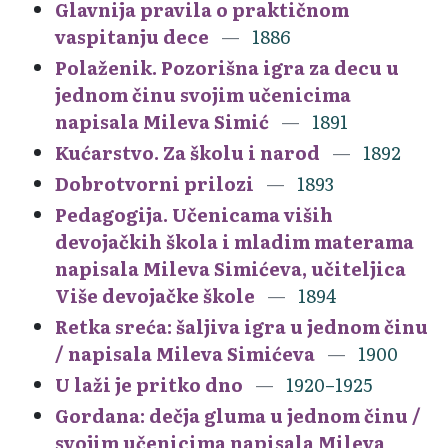
Glavnija pravila o praktičnom
vaspitanju dece
1886
Polaženik. Pozorišna igra za decu u
jednom činu svojim učenicima
napisala Mileva Simić
1891
Kućarstvo. Za školu i narod
1892
Dobrotvorni prilozi
1893
Pedagogija. Učenicama viših
devojačkih škola i mladim materama
napisala Mileva Simićeva, učiteljica
Više devojačke škole
1894
Retka sreća: šaljiva igra u jednom činu
/ napisala Mileva Simićeva
1900
U laži je pritko dno
1920–1925
Gordana: dečja gluma u jednom činu /
svojim učenicima napisala Mileva