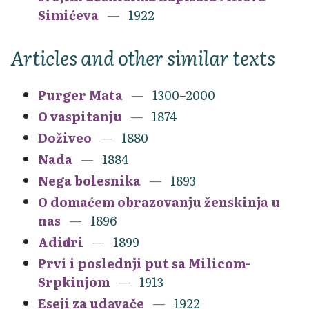
Simićeva
1922
Articles and other similar texts
Purger Mata
1300–2000
O vaspitanju
1874
Doživeo
1880
Nada
1884
Nega bolesnika
1893
O domaćem obrazovanju ženskinja u
nas
1896
Adiđari
1899
Prvi i poslednji put sa Milicom-
Srpkinjom
1913
Eseji za udavače
1922