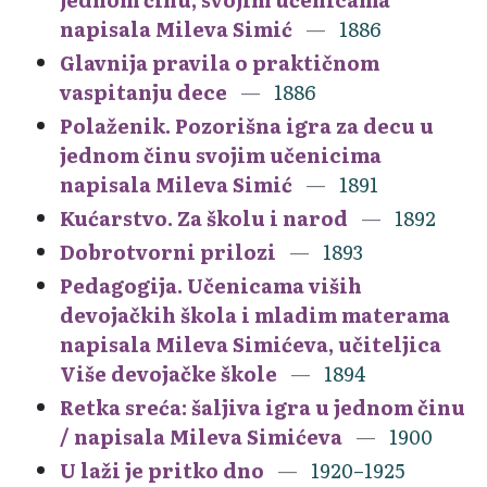
napisala Mileva Simić
1886
Glavnija pravila o praktičnom
vaspitanju dece
1886
Polaženik. Pozorišna igra za decu u
jednom činu svojim učenicima
napisala Mileva Simić
1891
Kućarstvo. Za školu i narod
1892
Dobrotvorni prilozi
1893
Pedagogija. Učenicama viših
devojačkih škola i mladim materama
napisala Mileva Simićeva, učiteljica
Više devojačke škole
1894
Retka sreća: šaljiva igra u jednom činu
/ napisala Mileva Simićeva
1900
U laži je pritko dno
1920–1925