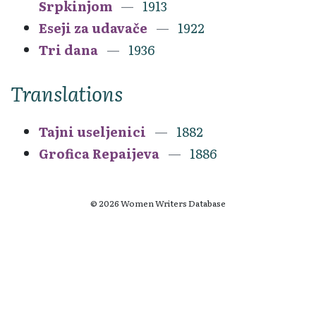
Srpkinjom
1913
Eseji za udavače
1922
Tri dana
1936
Translations
Tajni useljenici
1882
Grofica Repaijeva
1886
© 2026 Women Writers Database