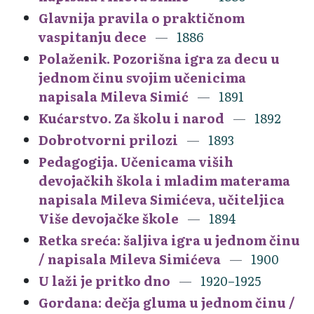
Glavnija pravila o praktičnom
vaspitanju dece
1886
Polaženik. Pozorišna igra za decu u
jednom činu svojim učenicima
napisala Mileva Simić
1891
Kućarstvo. Za školu i narod
1892
Dobrotvorni prilozi
1893
Pedagogija. Učenicama viših
devojačkih škola i mladim materama
napisala Mileva Simićeva, učiteljica
Više devojačke škole
1894
Retka sreća: šaljiva igra u jednom činu
/ napisala Mileva Simićeva
1900
U laži je pritko dno
1920–1925
Gordana: dečja gluma u jednom činu /