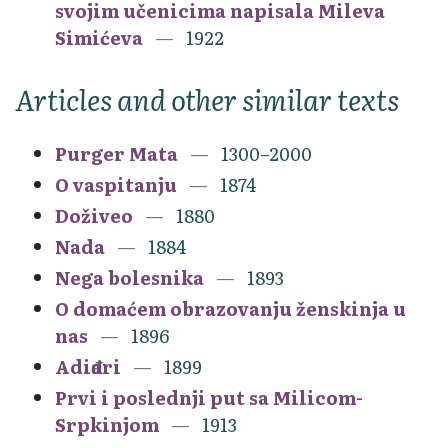
svojim učenicima napisala Mileva
Simićeva
1922
Articles and other similar texts
Purger Mata
1300–2000
O vaspitanju
1874
Doživeo
1880
Nada
1884
Nega bolesnika
1893
O domaćem obrazovanju ženskinja u
nas
1896
Adiđari
1899
Prvi i poslednji put sa Milicom-
Srpkinjom
1913