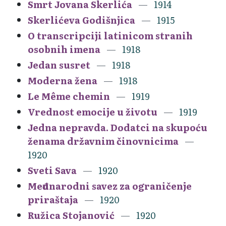
Smrt Jovana Skerlića
1914
Skerlićeva Godišnjica
1915
O transcripciji latinicom stranih
osobnih imena
1918
Jedan susret
1918
Moderna žena
1918
Le Même chemin
1919
Vrednost emocije u životu
1919
Jedna nepravda. Dodatci na skupoću
ženama državnim činovnicima
1920
Sveti Sava
1920
Međunarodni savez za ograničenje
priraštaja
1920
Ružica Stojanović
1920