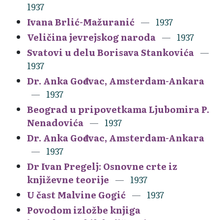
1937
Ivana Brlić-Mažuranić
1937
Veličina jevrejskog naroda
1937
Svatovi u delu Borisava Stankovića
1937
Dr. Anka Gođevac, Amsterdam-Ankara
1937
Beograd u pripovetkama Ljubomira P.
Nenadovića
1937
Dr. Anka Gođevac, Amsterdam-Ankara
1937
Dr Ivan Pregelj: Osnovne crte iz
književne teorije
1937
U čast Malvine Gogić
1937
Povodom izložbe knjiga