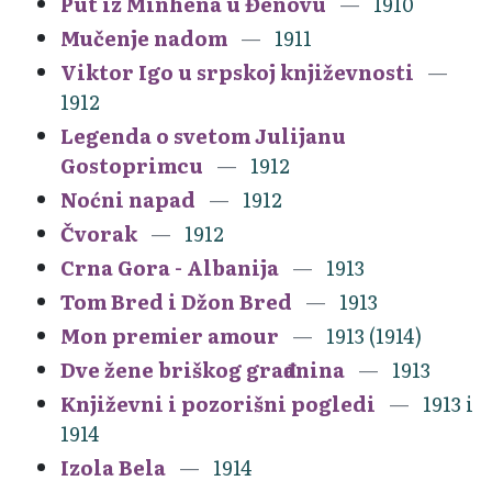
Put iz Minhena u Đenovu
1910
Mučenje nadom
1911
Viktor Igo u srpskoj književnosti
1912
Legenda o svetom Julijanu
Gostoprimcu
1912
Noćni napad
1912
Čvorak
1912
Crna Gora - Albanija
1913
Tom Bred i Džon Bred
1913
Mon premier amour
1913 (1914)
Dve žene briškog građanina
1913
Književni i pozorišni pogledi
1913 i
1914
Izola Bela
1914