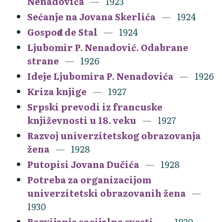
Nenadovića
1923
Sećanje na Jovana Skerlića
1924
Gospođa de Stal
1924
Ljubomir P. Nenadović. Odabrane
strane
1926
Ideje Ljubomira P. Nenadovića
1926
Kriza knjige
1927
Srpski prevodi iz francuske
književnosti u 18. veku
1927
Razvoj univerzitetskog obrazovanja
žena
1928
Putopisi Jovana Dučića
1928
Potreba za organizacijom
univerzitetski obrazovanih žena
1930
Razvijanje socijalne svesti
1930