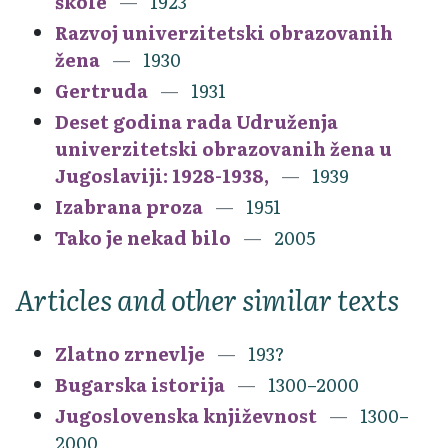
škole
1923
Razvoj univerzitetski obrazovanih
žena
1930
Gertruda
1931
Deset godina rada Udruženja
univerzitetski obrazovanih žena u
Jugoslaviji: 1928-1938,
1939
Izabrana proza
1951
Tako je nekad bilo
2005
Articles and other similar texts
Zlatno zrnevlje
193?
Bugarska istorija
1300–2000
Jugoslovenska književnost
1300–
2000