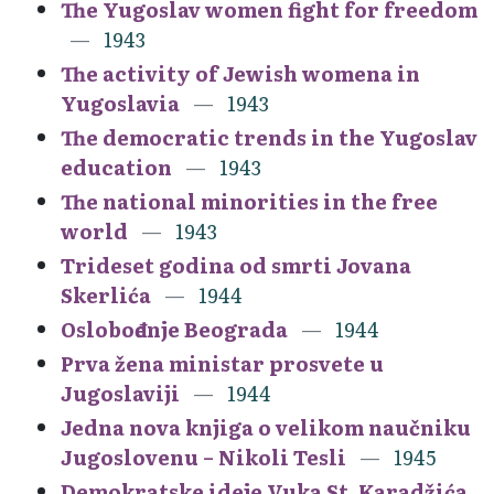
The Yugoslav women fight for freedom
1943
The activity of Jewish womena in
Yugoslavia
1943
The democratic trends in the Yugoslav
education
1943
The national minorities in the free
world
1943
Trideset godina od smrti Jovana
Skerlića
1944
Oslobođenje Beograda
1944
Prva žena ministar prosvete u
Jugoslaviji
1944
Jedna nova knjiga o velikom naučniku
Jugoslovenu – Nikoli Tesli
1945
Demokratske ideje Vuka St. Karadžića