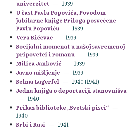
univerzitet
1939
U čast Pavla Popovića, Povodom
jubilarne knjige Priloga posvećene
Pavlu Popoviću
1939
Vera Kićevac
1939
Socijalni momenat u našoj savremenoj
pripovetci i romanu
1939
Milica Janković
1939
Javno mišljenje
1939
Selma Lagerfel
1940 (1941)
Jedna knjiga o deportaciji stanovnišva
1940
Prikaz biblioteke „Svetski pisci“
1940
Srbi i Rusi
1941