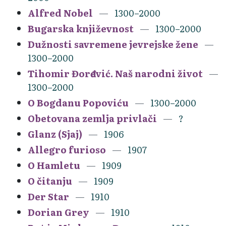
Alfred Nobel
1300–2000
Bugarska književnost
1300–2000
Dužnosti savremene jevrejske žene
1300–2000
Tihomir Đorđević. Naš narodni život
1300–2000
O Bogdanu Popoviću
1300–2000
Obetovana zemlja privlači
?
Glanz (Sjaj)
1906
Allegro furioso
1907
O Hamletu
1909
O čitanju
1909
Der Star
1910
Dorian Grey
1910