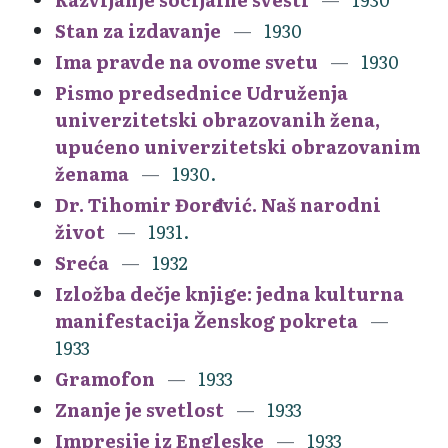
Stan za izdavanje
1930
Ima pravde na ovome svetu
1930
Pismo predsednice Udruženja
univerzitetski obrazovanih žena,
upućeno univerzitetski obrazovanim
ženama
1930.
Dr. Tihomir Đorđević. Naš narodni
život
1931.
Sreća
1932
Izložba dečje knjige: jedna kulturna
manifestacija Ženskog pokreta
1933
Gramofon
1933
Znanje je svetlost
1933
Impresije iz Engleske
1933