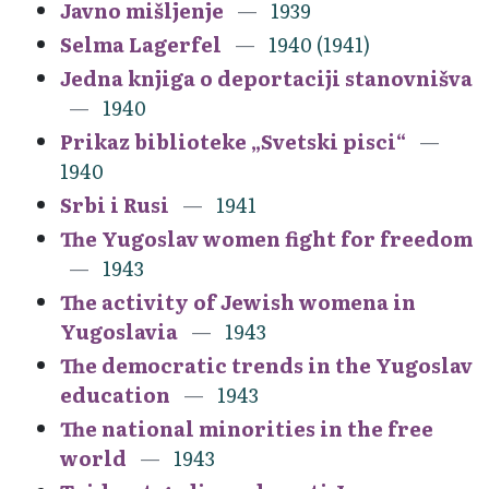
Javno mišljenje
1939
Selma Lagerfel
1940 (1941)
Jedna knjiga o deportaciji stanovnišva
1940
Prikaz biblioteke „Svetski pisci“
1940
Srbi i Rusi
1941
The Yugoslav women fight for freedom
1943
The activity of Jewish womena in
Yugoslavia
1943
The democratic trends in the Yugoslav
education
1943
The national minorities in the free
world
1943