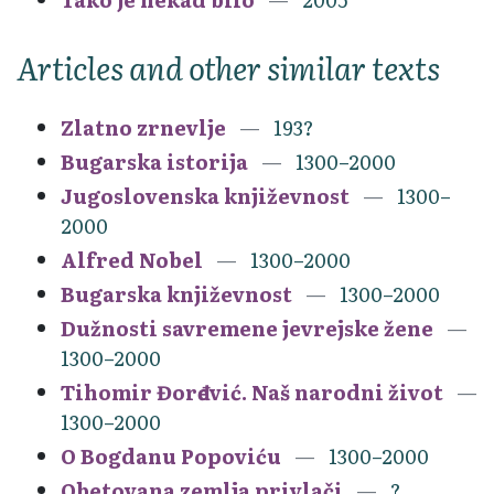
Articles and other similar texts
Zlatno zrnevlje
193?
Bugarska istorija
1300–2000
Jugoslovenska književnost
1300–
2000
Alfred Nobel
1300–2000
Bugarska književnost
1300–2000
Dužnosti savremene jevrejske žene
1300–2000
Tihomir Đorđević. Naš narodni život
1300–2000
O Bogdanu Popoviću
1300–2000
Obetovana zemlja privlači
?