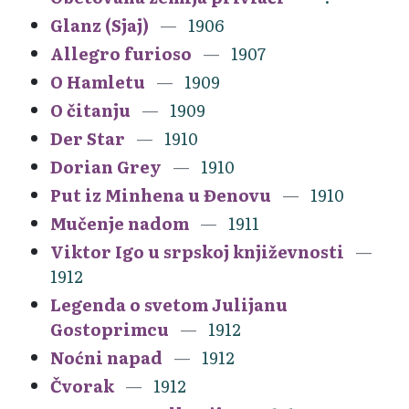
Glanz (Sjaj)
1906
Allegro furioso
1907
O Hamletu
1909
O čitanju
1909
Der Star
1910
Dorian Grey
1910
Put iz Minhena u Đenovu
1910
Mučenje nadom
1911
Viktor Igo u srpskoj književnosti
1912
Legenda o svetom Julijanu
Gostoprimcu
1912
Noćni napad
1912
Čvorak
1912