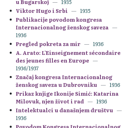
u Bugarskoj
1935
Viktor Hugo i Srbi
1935
Publikacije povodom kongresa
Internacionalnog ženskog saveza
1936
Pregled pokreta za mir
1936
A. Arato: L'Einseignement sécondaire
des jeunes filles en Europe
1936/1937
Značaj kongresa Internacionalnog
ženskog saveza u Dubrovniku
1936
Prikaz knjige Ikonije Simić: Katarina
Milovuk, njen život i rad
1936
Intelektualci u današnjem društvu
1936
Povodom Kongresa Internacionalnog