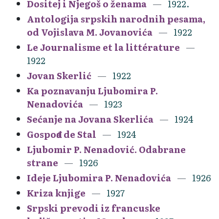
Dositej i Njegoš o ženama
1922.
Antologija srpskih narodnih pesama,
od Vojislava M. Jovanovića
1922
Le Journalisme et la littérature
1922
Jovan Skerlić
1922
Ka poznavanju Ljubomira P.
Nenadovića
1923
Sećanje na Jovana Skerlića
1924
Gospođa de Stal
1924
Ljubomir P. Nenadović. Odabrane
strane
1926
Ideje Ljubomira P. Nenadovića
1926
Kriza knjige
1927
Srpski prevodi iz francuske