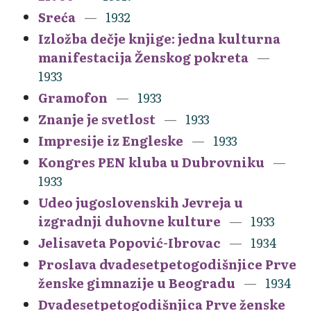
Sreća
1932
Izložba dečje knjige: jedna kulturna
manifestacija Ženskog pokreta
1933
Gramofon
1933
Znanje je svetlost
1933
Impresije iz Engleske
1933
Kongres PEN kluba u Dubrovniku
1933
Udeo jugoslovenskih Jevreja u
izgradnji duhovne kulture
1933
Jelisaveta Popović-Ibrovac
1934
Proslava dvadesetpetogodišnjice Prve
ženske gimnazije u Beogradu
1934
Dvadesetpetogodišnjica Prve ženske