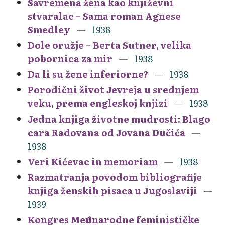
Savremena žena kao književni
stvaralac – Sama roman Agnese
Smedley
1938
Dole oružje – Berta Sutner, velika
pobornica za mir
1938
Da li su žene inferiorne?
1938
Porodični život Jevreja u srednjem
veku, prema engleskoj knjizi
1938
Jedna knjiga životne mudrosti: Blago
cara Radovana od Jovana Dučića
1938
Veri Kićevac in memoriam
1938
Razmatranja povodom bibliografije
knjiga ženskih pisaca u Jugoslaviji
1939
Kongres Međunarodne feminističke