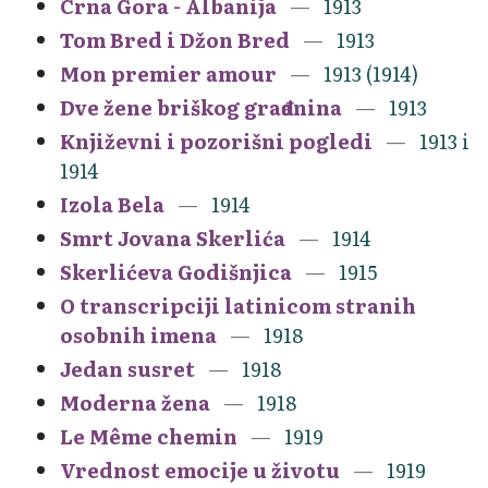
Crna Gora - Albanija
1913
Tom Bred i Džon Bred
1913
Mon premier amour
1913 (1914)
Dve žene briškog građanina
1913
Književni i pozorišni pogledi
1913 i
1914
Izola Bela
1914
Smrt Jovana Skerlića
1914
Skerlićeva Godišnjica
1915
O transcripciji latinicom stranih
osobnih imena
1918
Jedan susret
1918
Moderna žena
1918
Le Même chemin
1919
Vrednost emocije u životu
1919