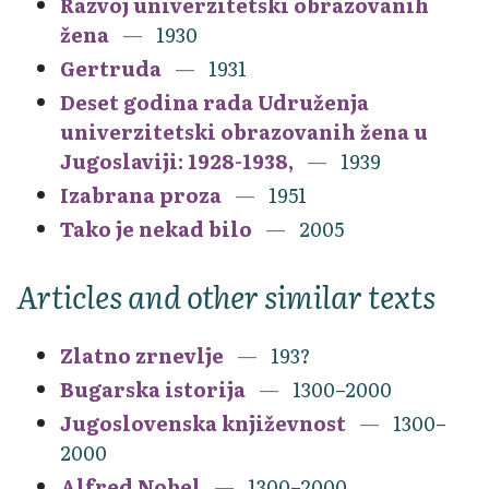
Razvoj univerzitetski obrazovanih
žena
1930
Gertruda
1931
Deset godina rada Udruženja
univerzitetski obrazovanih žena u
Jugoslaviji: 1928-1938,
1939
Izabrana proza
1951
Tako je nekad bilo
2005
Articles and other similar texts
Zlatno zrnevlje
193?
Bugarska istorija
1300–2000
Jugoslovenska književnost
1300–
2000
Alfred Nobel
1300–2000