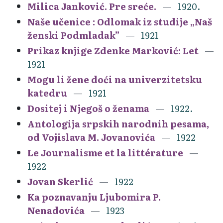
Milica Janković. Pre sreće.
1920.
Naše učenice : Odlomak iz studije „Naš
ženski Podmladak”
1921
Prikaz knjige Zdenke Marković: Let
1921
Mogu li žene doći na univerzitetsku
katedru
1921
Dositej i Njegoš o ženama
1922.
Antologija srpskih narodnih pesama,
od Vojislava M. Jovanovića
1922
Le Journalisme et la littérature
1922
Jovan Skerlić
1922
Ka poznavanju Ljubomira P.
Nenadovića
1923