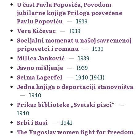
U čast Pavla Popovića, Povodom
jubilarne knjige Priloga posvećene
Pavlu Popoviću
1939
Vera Kićevac
1939
Socijalni momenat u našoj savremenoj
pripovetci i romanu
1939
Milica Janković
1939
Javno mišljenje
1939
Selma Lagerfel
1940 (1941)
Jedna knjiga o deportaciji stanovnišva
1940
Prikaz biblioteke „Svetski pisci“
1940
Srbi i Rusi
1941
The Yugoslav women fight for freedom