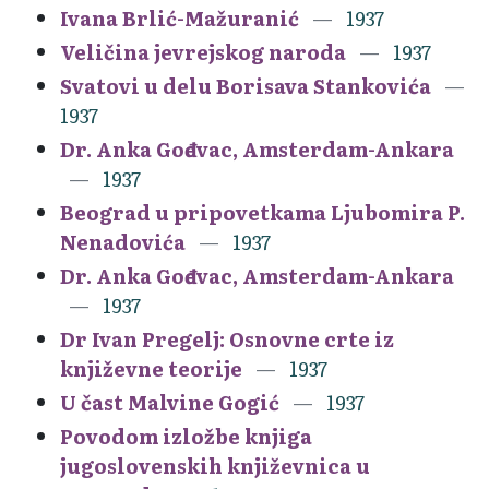
Ivana Brlić-Mažuranić
1937
Veličina jevrejskog naroda
1937
Svatovi u delu Borisava Stankovića
1937
Dr. Anka Gođevac, Amsterdam-Ankara
1937
Beograd u pripovetkama Ljubomira P.
Nenadovića
1937
Dr. Anka Gođevac, Amsterdam-Ankara
1937
Dr Ivan Pregelj: Osnovne crte iz
književne teorije
1937
U čast Malvine Gogić
1937
Povodom izložbe knjiga
jugoslovenskih književnica u