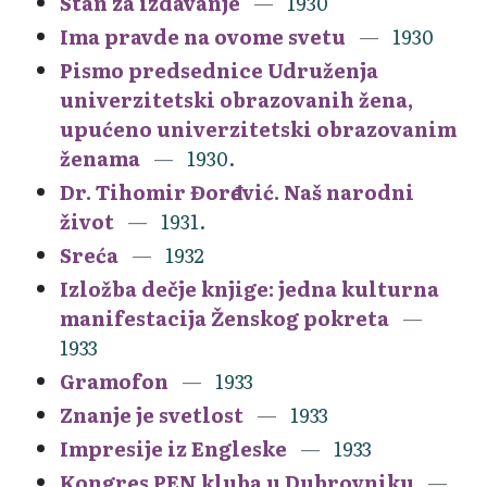
Stan za izdavanje
1930
Ima pravde na ovome svetu
1930
Pismo predsednice Udruženja
univerzitetski obrazovanih žena,
upućeno univerzitetski obrazovanim
ženama
1930.
Dr. Tihomir Đorđević. Naš narodni
život
1931.
Sreća
1932
Izložba dečje knjige: jedna kulturna
manifestacija Ženskog pokreta
1933
Gramofon
1933
Znanje je svetlost
1933
Impresije iz Engleske
1933
Kongres PEN kluba u Dubrovniku