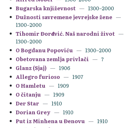
Bugarska književnost
1300–2000
Dužnosti savremene jevrejske žene
1300–2000
Tihomir Đorđević. Naš narodni život
1300–2000
O Bogdanu Popoviću
1300–2000
Obetovana zemlja privlači
?
Glanz (Sjaj)
1906
Allegro furioso
1907
O Hamletu
1909
O čitanju
1909
Der Star
1910
Dorian Grey
1910
Put iz Minhena u Đenovu
1910