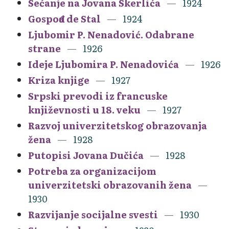
Sećanje na Jovana Skerlića
1924
Gospođa de Stal
1924
Ljubomir P. Nenadović. Odabrane
strane
1926
Ideje Ljubomira P. Nenadovića
1926
Kriza knjige
1927
Srpski prevodi iz francuske
književnosti u 18. veku
1927
Razvoj univerzitetskog obrazovanja
žena
1928
Putopisi Jovana Dučića
1928
Potreba za organizacijom
univerzitetski obrazovanih žena
1930
Razvijanje socijalne svesti
1930