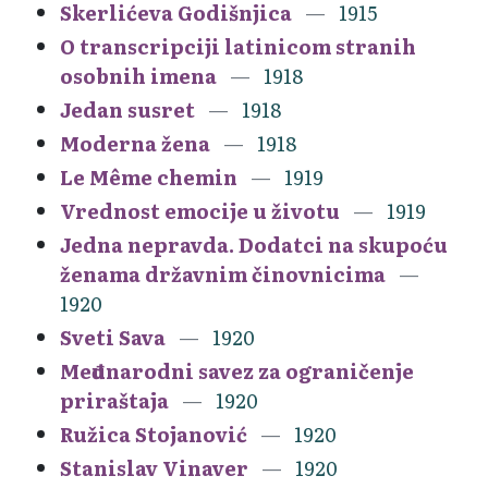
Skerlićeva Godišnjica
1915
O transcripciji latinicom stranih
osobnih imena
1918
Jedan susret
1918
Moderna žena
1918
Le Même chemin
1919
Vrednost emocije u životu
1919
Jedna nepravda. Dodatci na skupoću
ženama državnim činovnicima
1920
Sveti Sava
1920
Međunarodni savez za ograničenje
priraštaja
1920
Ružica Stojanović
1920
Stanislav Vinaver
1920