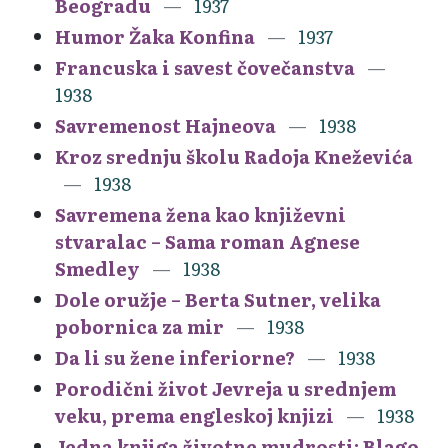
Beogradu
1937
Humor Žaka Konfina
1937
Francuska i savest čovečanstva
1938
Savremenost Hajneova
1938
Kroz srednju školu Radoja Kneževića
1938
Savremena žena kao književni
stvaralac – Sama roman Agnese
Smedley
1938
Dole oružje – Berta Sutner, velika
pobornica za mir
1938
Da li su žene inferiorne?
1938
Porodični život Jevreja u srednjem
veku, prema engleskoj knjizi
1938
Jedna knjiga životne mudrosti: Blago