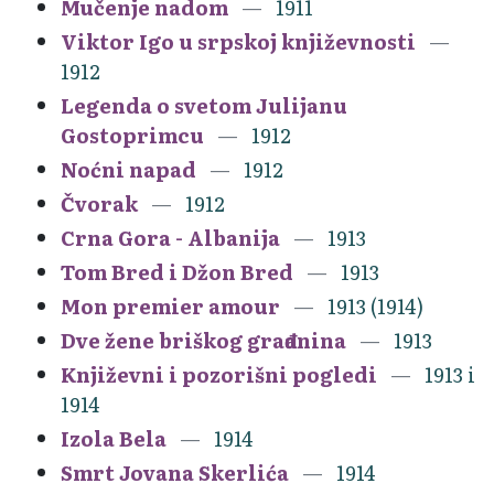
Mučenje nadom
1911
Viktor Igo u srpskoj književnosti
1912
Legenda o svetom Julijanu
Gostoprimcu
1912
Noćni napad
1912
Čvorak
1912
Crna Gora - Albanija
1913
Tom Bred i Džon Bred
1913
Mon premier amour
1913 (1914)
Dve žene briškog građanina
1913
Književni i pozorišni pogledi
1913 i
1914
Izola Bela
1914
Smrt Jovana Skerlića
1914