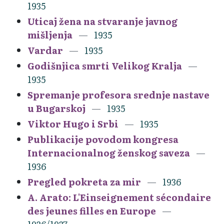
1935
Uticaj žena na stvaranje javnog
mišljenja
1935
Vardar
1935
Godišnjica smrti Velikog Kralja
1935
Spremanje profesora srednje nastave
u Bugarskoj
1935
Viktor Hugo i Srbi
1935
Publikacije povodom kongresa
Internacionalnog ženskog saveza
1936
Pregled pokreta za mir
1936
A. Arato: L'Einseignement sécondaire
des jeunes filles en Europe