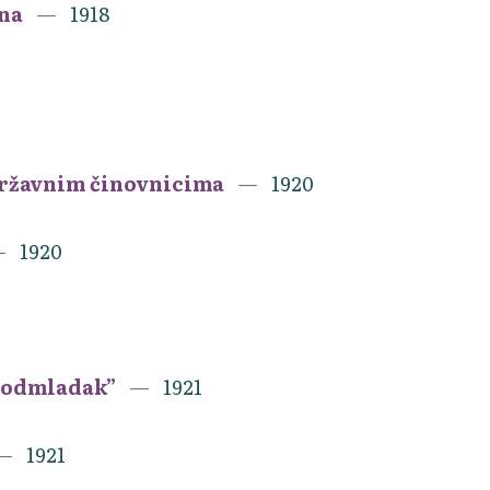
ena
1918
državnim činovnicima
1920
1920
 Podmladak”
1921
1921