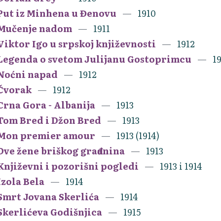
Put iz Minhena u Đenovu
1910
Mučenje nadom
1911
Viktor Igo u srpskoj književnosti
1912
Legenda o svetom Julijanu Gostoprimcu
1
Noćni napad
1912
Čvorak
1912
Crna Gora - Albanija
1913
Tom Bred i Džon Bred
1913
Mon premier amour
1913 (1914)
Dve žene briškog građanina
1913
Književni i pozorišni pogledi
1913 i 1914
Izola Bela
1914
Smrt Jovana Skerlića
1914
Skerlićeva Godišnjica
1915