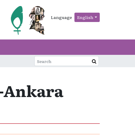
Language
English
m-Ankara