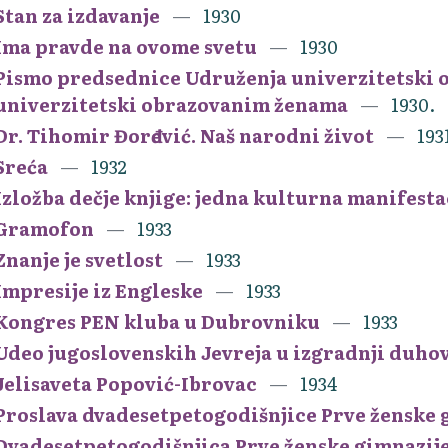
Stan za izdavanje
1930
Ima pravde na ovome svetu
1930
Pismo predsednice Udruženja univerzitetski 
univerzitetski obrazovanim ženama
1930.
Dr. Tihomir Đorđević. Naš narodni život
193
Sreća
1932
Izložba dečje knjige: jedna kulturna manifest
Gramofon
1933
Znanje je svetlost
1933
Impresije iz Engleske
1933
Kongres PEN kluba u Dubrovniku
1933
Udeo jugoslovenskih Jevreja u izgradnji duho
Jelisaveta Popović-Ibrovac
1934
Proslava dvadesetpetogodišnjice Prve ženske 
Dvadesetpetogodišnjica Prve ženske gimnazij