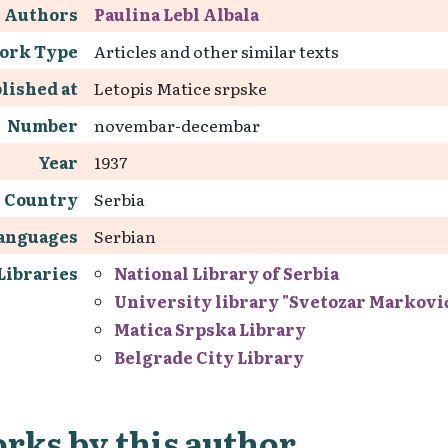
Authors
Paulina Lebl Albala
ork Type
Articles and other similar texts
lished at
Letopis Matice srpske
Number
novembar-decembar
Year
1937
Country
Serbia
anguages
Serbian
Libraries
National Library of Serbia
University library "Svetozar Markovi
Matica Srpska Library
Belgrade City Library
rks by this author