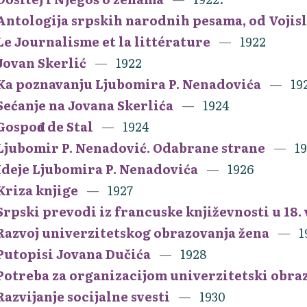
Antologija srpskih narodnih pesama, od Vojis
Le Journalisme et la littérature
1922
Jovan Skerlić
1922
Ka poznavanju Ljubomira P. Nenadovića
19
Sećanje na Jovana Skerlića
1924
Gospođa de Stal
1924
Ljubomir P. Nenadović. Odabrane strane
1
Ideje Ljubomira P. Nenadovića
1926
Kriza knjige
1927
Srpski prevodi iz francuske književnosti u 18.
Razvoj univerzitetskog obrazovanja žena
1
Putopisi Jovana Dučića
1928
Potreba za organizacijom univerzitetski obra
Razvijanje socijalne svesti
1930