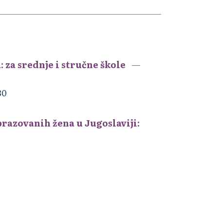
: za srednje i stručne škole
30
razovanih žena u Jugoslaviji: