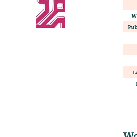
W
Pub
L
Wo