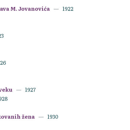
lava M. Jovanovića
1922
23
926
 veku
1927
928
zovanih žena
1930