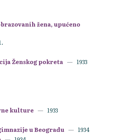
obrazovanih žena, upućeno
1.
acija Ženskog pokreta
1933
vne kulture
1933
gimnazije u Beogradu
1934
e
1934