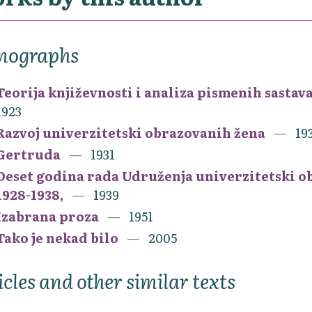
nographs
Teorija književnosti i analiza pismenih sastava
1923
Razvoj univerzitetski obrazovanih žena
19
Gertruda
1931
Deset godina rada Udruženja univerzitetski ob
1928-1938,
1939
Izabrana proza
1951
Tako je nekad bilo
2005
icles and other similar texts