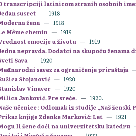
O transcripciji latinicom stranih osobnih im
Jedan susret
1918
Moderna žena
1918
Le Même chemin
1919
Vrednost emocije u životu
1919
Jedna nepravda. Dodatci na skupoću ženama 
Sveti Sava
1920
Međunarodni savez za ograničenje priraštaja
Ružica Stojanović
1920
Stanislav Vinaver
1920
Milica Janković. Pre sreće.
1920.
Naše učenice : Odlomak iz studije „Naš ženski
Prikaz knjige Zdenke Marković: Let
1921
Mogu li žene doći na univerzitetsku katedru
Dositej i Njegoš o ženama
1922.