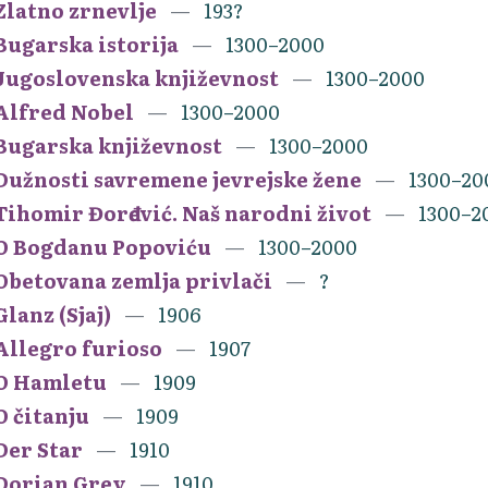
Zlatno zrnevlje
193?
Bugarska istorija
1300–2000
Jugoslovenska književnost
1300–2000
Alfred Nobel
1300–2000
Bugarska književnost
1300–2000
Dužnosti savremene jevrejske žene
1300–20
Tihomir Đorđević. Naš narodni život
1300–2
O Bogdanu Popoviću
1300–2000
Obetovana zemlja privlači
?
Glanz (Sjaj)
1906
Allegro furioso
1907
O Hamletu
1909
O čitanju
1909
Der Star
1910
Dorian Grey
1910