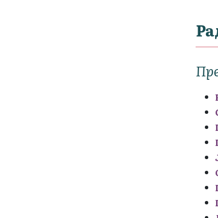
Ра
Пр