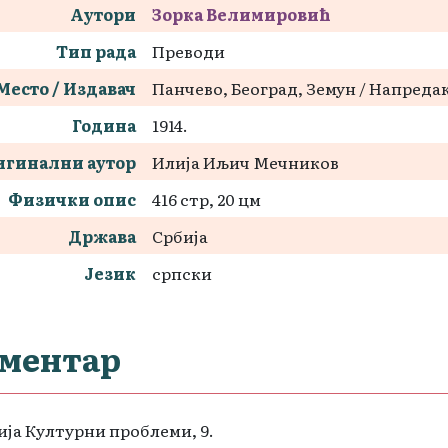
Аутори
Зорка Велимировић
Тип рада
Преводи
Место / Издавач
Панчево, Београд, Земун / Напреда
Година
1914.
игинални аутор
Илија Иљич Мечников
Физички опис
416 стр, 20 цм
Држава
Србија
Језик
српски
ментар
ја Културни проблеми, 9.