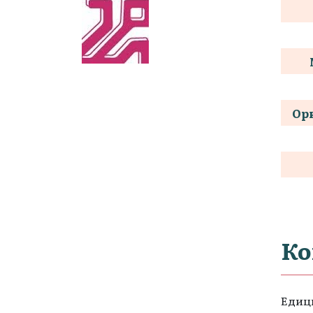
Ор
Ко
Едици