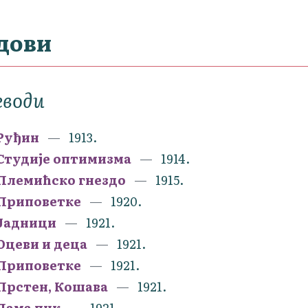
дови
еводи
Руђин
1913.
Студије оптимизма
1914.
Племићско гнездо
1915.
Приповетке
1920.
Јадници
1921.
Оцеви и деца
1921.
Приповетке
1921.
Прстен, Кошава
1921.
Дама пик
1921.