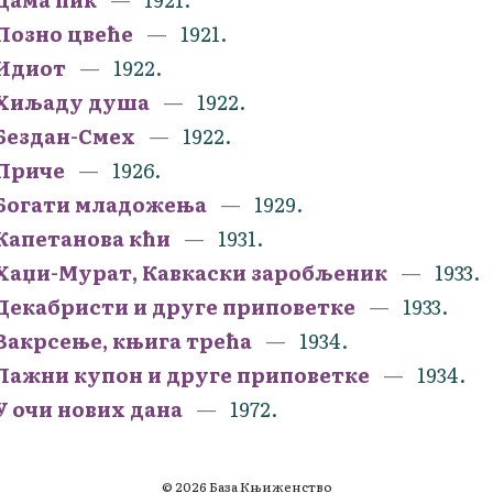
Позно цвеће
1921.
Идиот
1922.
Хиљаду душа
1922.
Бездан-Смех
1922.
Приче
1926.
Богати младожења
1929.
Капетанова кћи
1931.
Хаџи-Мурат, Кавкаски заробљеник
1933.
Декабристи и друге приповетке
1933.
Вакрсење, књига трећа
1934.
Лажни купон и друге приповетке
1934.
У очи нових дана
1972.
© 2026 База Књиженство