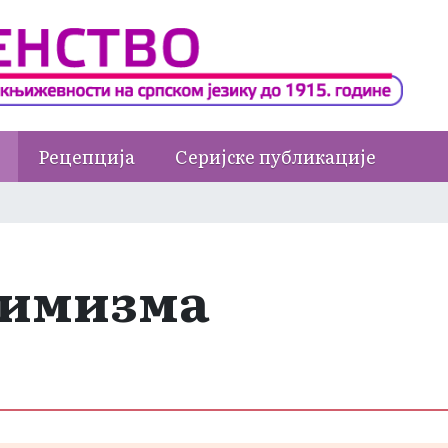
Рецепција
Серијске публикације
тимизма