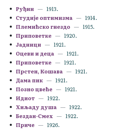
Руђин
1913.
Студије оптимизма
1914.
Племићско гнездо
1915.
Приповетке
1920.
Јадници
1921.
Оцеви и деца
1921.
Приповетке
1921.
Прстен, Кошава
1921.
Дама пик
1921.
Позно цвеће
1921.
Идиот
1922.
Хиљаду душа
1922.
Бездан-Смех
1922.
Приче
1926.