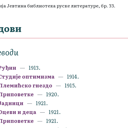
ја Јевтина библиотека руске литературе, бр. 33.
дови
еводи
Руђин
1913.
Студије оптимизма
1914.
Племићско гнездо
1915.
Приповетке
1920.
Јадници
1921.
Оцеви и деца
1921.
Приповетке
1921.