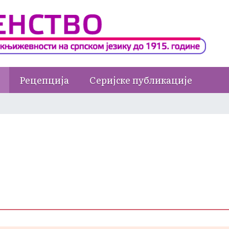
Рецепција
Серијске публикације