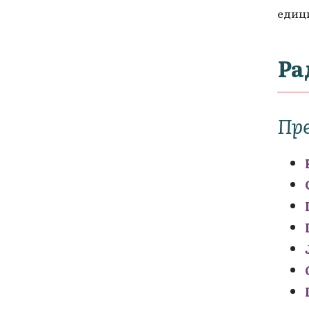
едици
Ра
Пр