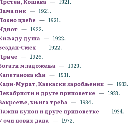
Прстен, Кошава
1921.
Дама пик
1921.
Позно цвеће
1921.
Идиот
1922.
Хиљаду душа
1922.
Бездан-Смех
1922.
Приче
1926.
Богати младожења
1929.
Капетанова кћи
1931.
Хаџи-Мурат, Кавкаски заробљеник
1933.
Декабристи и друге приповетке
1933.
Вакрсење, књига трећа
1934.
Лажни купон и друге приповетке
1934.
У очи нових дана
1972.