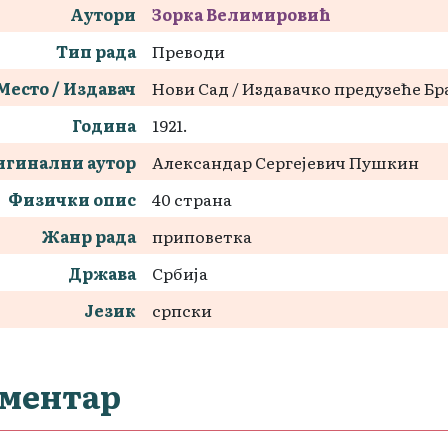
Аутори
Зорка Велимировић
Тип рада
Преводи
Место / Издавач
Нови Сад / Издавачко предузеће Б
Година
1921.
игинални аутор
Александар Сергејевич Пушкин
Физички опис
40 страна
Жанр рада
приповетка
Држава
Србија
Језик
српски
ментар