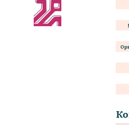
Ор
Ко