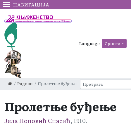
НАВИГАЦИЈА
Language
Српски
Радови
Пролетње буђење
Пролетње буђење
Јела Поповић Спасић
, 1910.