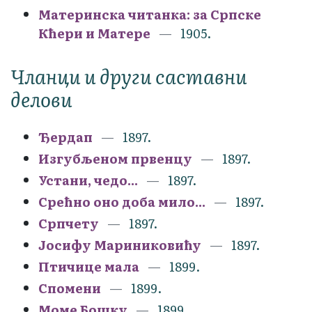
Материнска читанка: за Српске
Кћери и Матере
1905.
Чланци и други саставни
делови
Ђердап
1897.
Изгубљеном првенцу
1897.
Устани, чедо...
1897.
Срећно оно доба мило...
1897.
Српчету
1897.
Јосифу Мариниковићу
1897.
Птичице мала
1899.
Спомени
1899.
Моме Бошку
1899.