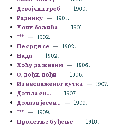
Девојчин гроб
1900.
Раднику
1901.
У очи божића
1901.
***
1902.
Не срди се
1902.
Нада
1902.
Хоћу да живим
1906.
О, дођи, дођи
1906.
Из неопаженог кутка
1907.
Дошла си...
1907.
Долази јесен...
1909.
***
1909.
Пролетње буђење
1910.