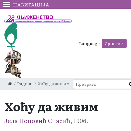
НАВИГАЦИЈА
Language
Српски
Радови
Хоћу да живим
Хоћу да живим
Јела Поповић Спасић
, 1906.