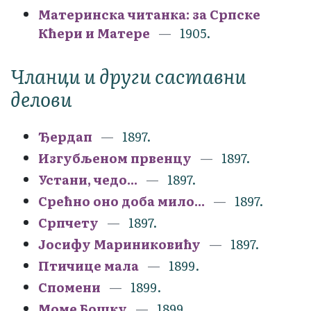
Материнска читанка: за Српске
Кћери и Матере
1905.
Чланци и други саставни
делови
Ђердап
1897.
Изгубљеном првенцу
1897.
Устани, чедо...
1897.
Срећно оно доба мило...
1897.
Српчету
1897.
Јосифу Мариниковићу
1897.
Птичице мала
1899.
Спомени
1899.
Моме Бошку
1899.