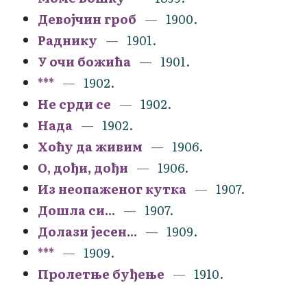
Девојчин гроб
1900.
Раднику
1901.
У очи божића
1901.
***
1902.
Не срди се
1902.
Нада
1902.
Хоћу да живим
1906.
О, дођи, дођи
1906.
Из неопаженог кутка
1907.
Дошла си...
1907.
Долази јесен...
1909.
***
1909.
Пролетње буђење
1910.