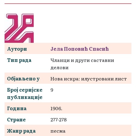
Аутори
Јела Поповић Спасић
Тип рада
Чланци и други саставни
делови
Објављено у
Нова искра: илустровани лист
Број серијске
9
публикације
Година
1906.
Стране
277-278
Жанр рада
песма