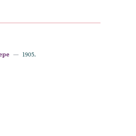
ере
1905.