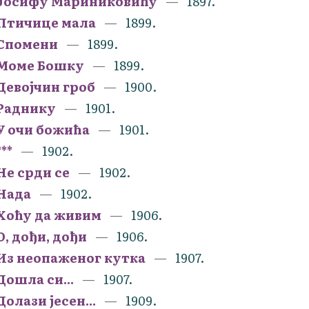
Јосифу Мариниковићу
1897.
Птичице мала
1899.
Спомени
1899.
Моме Бошку
1899.
Девојчин гроб
1900.
Раднику
1901.
У очи божића
1901.
***
1902.
Не срди се
1902.
Нада
1902.
Хоћу да живим
1906.
О, дођи, дођи
1906.
Из неопаженог кутка
1907.
Дошла си...
1907.
Долази јесен...
1909.