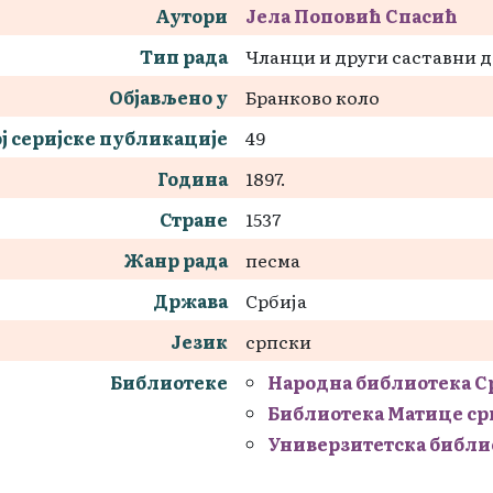
Аутори
Јела Поповић Спасић
Тип рада
Чланци и други саставни 
Објављено у
Бранково коло
ј серијске публикације
49
Година
1897.
Стране
1537
Жанр рада
песма
Држава
Србија
Језик
српски
Библиотеке
Народна библиотека С
Библиотека Матице ср
Универзитетска библи