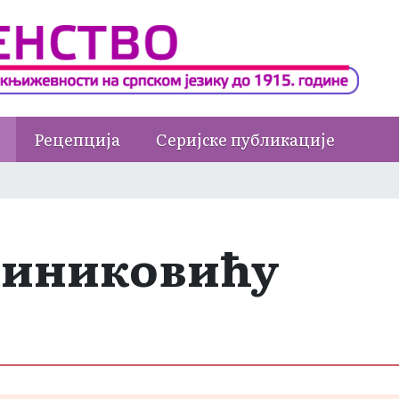
Рецепција
Серијске публикације
риниковићу