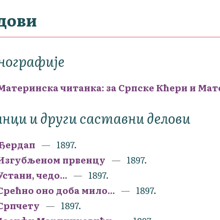
дови
нографије
Материнска читанка: за Српске Кћери и Мат
нци и други саставни делови
Ђердап
1897.
Изгубљеном првенцу
1897.
Устани, чедо...
1897.
Срећно оно доба мило...
1897.
Српчету
1897.