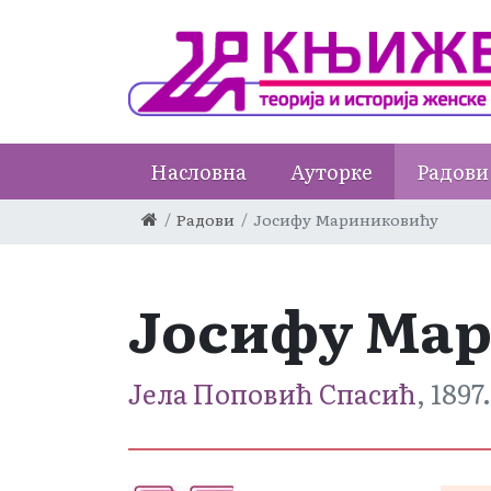
Насловна
Ауторке
Радови
Радови
Јосифу Мариниковићу
Јосифу Ма
Јела Поповић Спасић
, 1897.