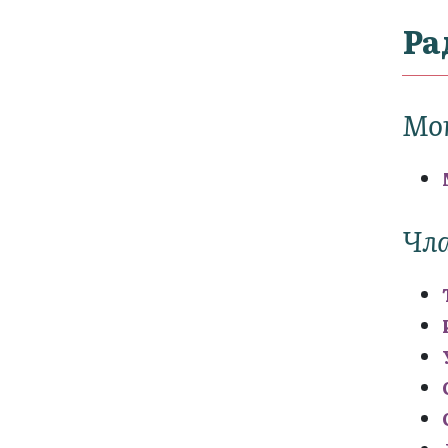
Ра
Мо
Чла