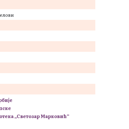
делови
рбије
пске
отека „Светозар Марковић“