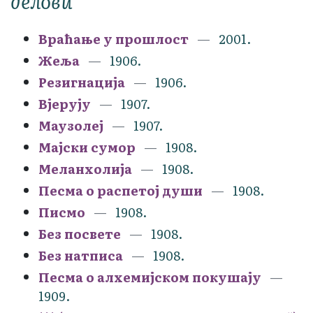
делови
Враћање у прошлост
2001.
Жеља
1906.
Резигнација
1906.
Вјерују
1907.
Маузолеј
1907.
Мајски сумор
1908.
Меланхолија
1908.
Песма о распетој души
1908.
Писмо
1908.
Без посвете
1908.
Без натписа
1908.
Песма о алхемијском покушају
1909.