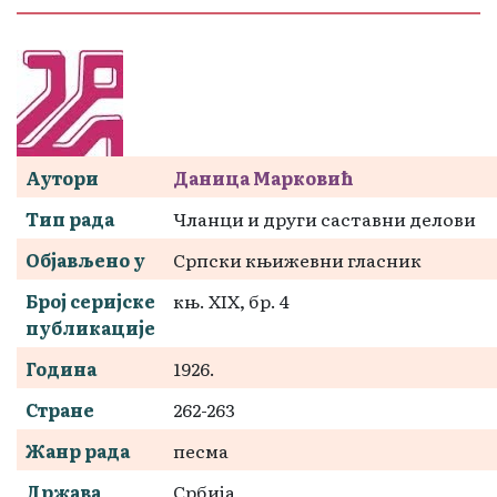
Аутори
Даница Марковић
Тип рада
Чланци и други саставни делови
Објављено у
Српски књижевни гласник
Број серијске
књ. XIX, бр. 4
публикације
Година
1926.
Стране
262-263
Жанр рада
песма
Држава
Србија