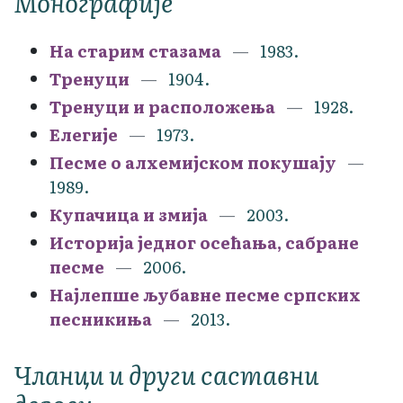
Монографије
На старим стазама
1983.
Тренуци
1904.
Тренуци и расположења
1928.
Елегије
1973.
Песме о алхемијском покушају
1989.
Купачица и змија
2003.
Историја једног осећања, сабране
песме
2006.
Најлепше љубавне песме српских
песникиња
2013.
Чланци и други саставни