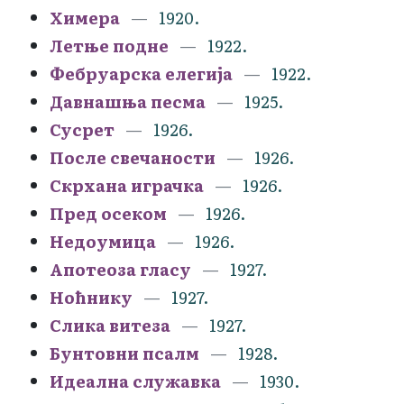
Химера
1920.
Летње подне
1922.
Фебруарска елегија
1922.
Давнашња песма
1925.
Сусрет
1926.
После свечаности
1926.
Скрхана играчка
1926.
Пред осеком
1926.
Недоумица
1926.
Апотеоза гласу
1927.
Ноћнику
1927.
Слика витеза
1927.
Бунтовни псалм
1928.
Идеална служавка
1930.