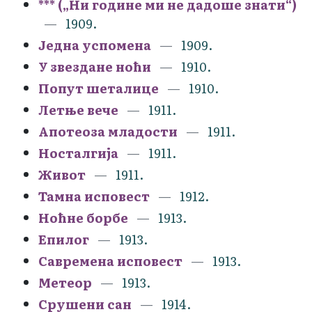
*** („Ни године ми не дадоше знати“)
1909.
Једна успомена
1909.
У звездане ноћи
1910.
Попут шеталице
1910.
Летње вече
1911.
Апотеоза младости
1911.
Носталгија
1911.
Живот
1911.
Тамна исповест
1912.
Ноћне борбе
1913.
Епилог
1913.
Савремена исповест
1913.
Метеор
1913.
Срушени сан
1914.