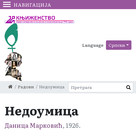
НАВИГАЦИЈА
Language
Српски
Радови
Недоумица
Недоумица
Даница Марковић
, 1926.