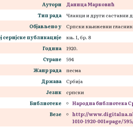
Аутори
Даница Марковић
Тип рада
Чланци и други саставни 
Објављено у
Српски књижевни гласник
ј серијске публикације
књ. I, бр. 8
Година
1920.
Стране
594
Жанр рада
песма
Држава
Србија
Језик
српски
Библиотеке
Народна библиотека С
Везе
http://www.digitalna.
1010-1920-001#page/59