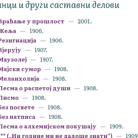
нци и други саставни делови
Враћање у прошлост
2001.
Жеља
1906.
Резигнација
1906.
Вјерују
1907.
Маузолеј
1907.
Мајски сумор
1908.
Меланхолија
1908.
Песма о распетој души
1908.
Писмо
1908.
Без посвете
1908.
Без натписа
1908.
Песма о алхемијском покушају
1909.
*** („Ни године ми не дадоше знати“)
1909