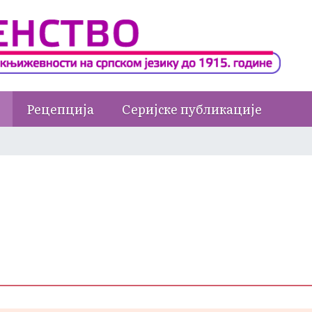
Рецепција
Серијске публикације