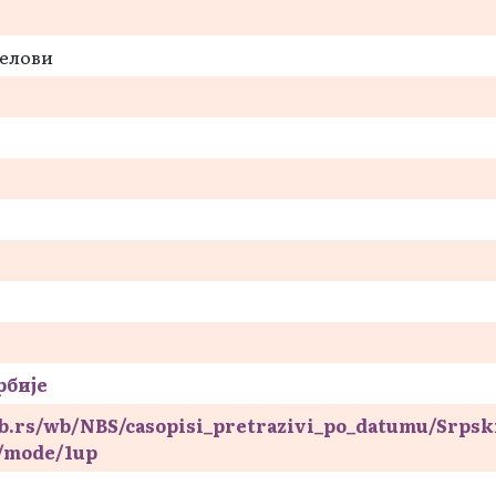
делови
рбије
nb.rs/wb/NBS/casopisi_pretrazivi_po_datumu/Srpsk
5/mode/1up