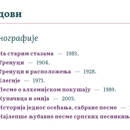
дови
нографије
На старим стазама
1983.
Тренуци
1904.
Тренуци и расположења
1928.
Елегије
1973.
Песме о алхемијском покушају
1989.
Купачица и змија
2003.
Историја једног осећања, сабране песме
Најлепше љубавне песме српских песникињ