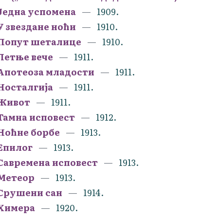
Једна успомена
1909.
У звездане ноћи
1910.
Попут шеталице
1910.
Летње вече
1911.
Апотеоза младости
1911.
Носталгија
1911.
Живот
1911.
Тамна исповест
1912.
Ноћне борбе
1913.
Епилог
1913.
Савремена исповест
1913.
Метеор
1913.
Срушени сан
1914.
Химера
1920.