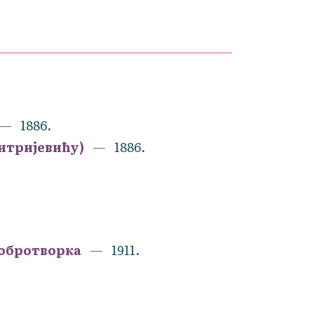
1886.
митријевићу)
1886.
добротворка
1911.