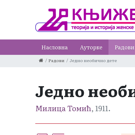
Насловна
Ауторке
Радови
Радови
Једно необично дете
Једно необ
Милица Томић
, 1911.