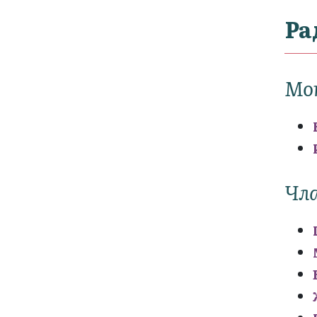
Ра
Мо
Чла