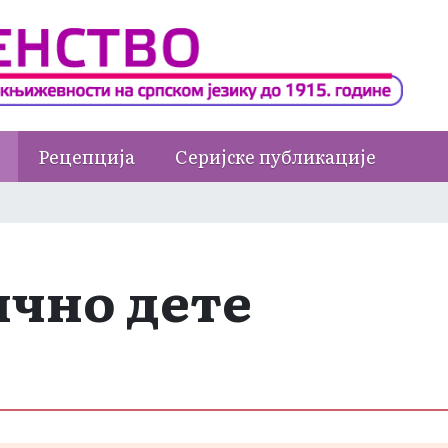
Рецепција
Серијске публикације
ично дете