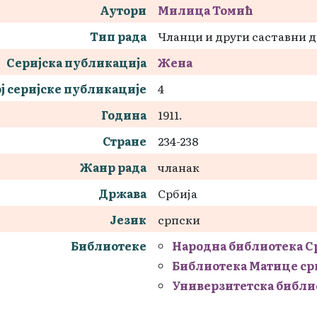
Аутори
Милица Томић
Тип рада
Чланци и други саставни 
Серијска публикација
Жена
ј серијске публикације
4
Година
1911.
Стране
234-238
Жанр рада
чланак
Држава
Србија
Језик
српски
Библиотеке
Народна библиотека С
Библиотека Матице ср
Универзитетска библи