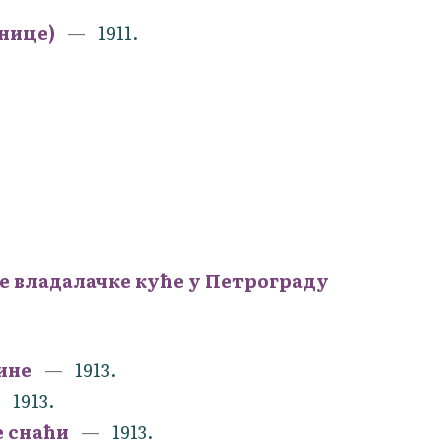
онице)
1911.
е владалачке куће у Петрограду
нине
1913.
1913.
е снаћи
1913.