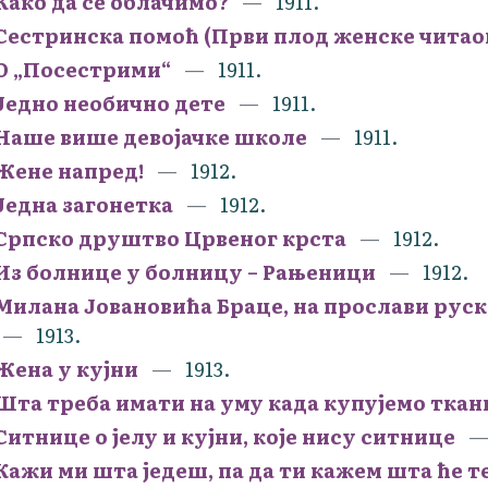
Како да се облачимо?
1911.
Сестринска помоћ (Први плод женске чита
О „Посестрими“
1911.
Једно необично дете
1911.
Наше више девојачке школе
1911.
Жене напред!
1912.
Једна загонетка
1912.
Српско друштво Црвеног крста
1912.
Из болнице у болницу – Рањеници
1912.
Милана Јовановића Браце, на прослави руск
1913.
Жена у кујни
1913.
Шта треба имати на уму када купујемо тка
Ситнице о јелу и кујни, које нису ситнице
Кажи ми шта једеш, па да ти кажем шта ће т