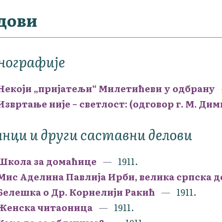
дови
нографије
Некоји „пријатељи“ Милетићеви у одбрану
Извртање није – светлост: (одговор г. М. Ди
нци и други саставни делови
Школа за домаћице
1911.
Мис Аделина Павлија Ирби, велика српска 
Белешка о Др. Корнелији Ракић
1911.
Женска читаоница
1911.