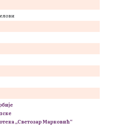
делови
рбије
пске
отека „Светозар Марковић“