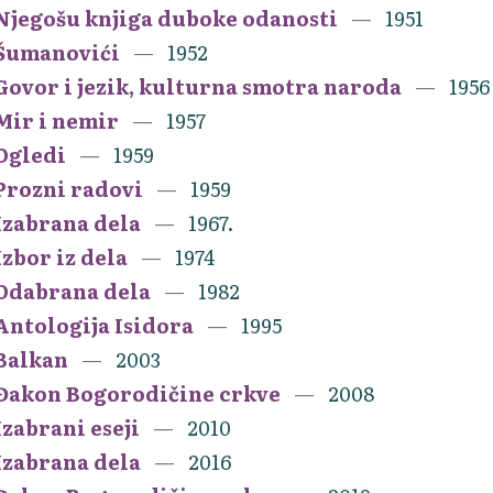
Njegošu knjiga duboke odanosti
1951
Šumanovići
1952
Govor i jezik, kulturna smotra naroda
1956
Mir i nemir
1957
Ogledi
1959
Prozni radovi
1959
Izabrana dela
1967.
Izbor iz dela
1974
Odabrana dela
1982
Antologija Isidora
1995
Balkan
2003
Đakon Bogorodičine crkve
2008
Izabrani eseji
2010
Izabrana dela
2016