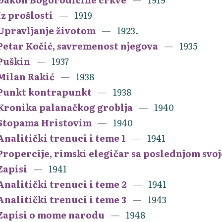
Iz prošlosti
1919
Upravljanje životom
1923.
Petar Kočić, savremenost njegova
1935
Puškin
1937
Milan Rakić
1938
Punkt kontrapunkt
1938
Kronika palanačkog groblja
1940
Stopama Hristovim
1940
Analitički trenuci i teme 1
1941
Propercije, rimski elegičar sa poslednjom svo
Zapisi
1941
Analitički trenuci i teme 2
1941
Analitički trenuci i teme 3
1943
Zapisi o mome narodu
1948