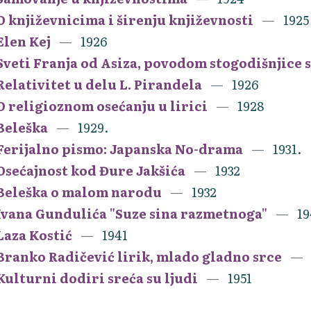
O književnicima i širenju književnosti
1925
Elen Kej
1926
Sveti Franja od Asiza, povodom stogodišnjice 
Relativitet u delu L. Pirandela
1926
O religioznom osećanju u lirici
1928
Beleška
1929.
Ferijalno pismo: Japanska No-drama
1931.
Osećajnost kod Đure Jakšića
1932
Beleška o malom narodu
1932
Ivana Gundulića "Suze sina razmetnoga"
19
Laza Kostić
1941
Branko Radičević lirik, mlado gladno srce
Kulturni dodiri sreća su ljudi
1951