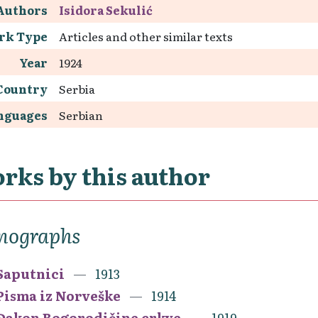
Authors
Isidora Sekulić
rk Type
Articles and other similar texts
Year
1924
Country
Serbia
nguages
Serbian
rks by this author
nographs
Saputnici
1913
Pisma iz Norveške
1914
Đakon Bogorodičine crkve
1919