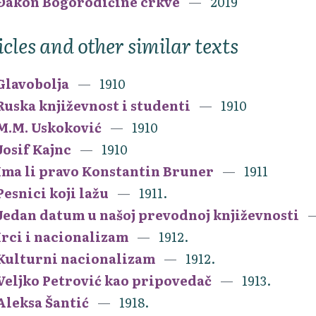
Đakon Bogorodičine crkve
2019
icles and other similar texts
Glavobolja
1910
Ruska književnost i studenti
1910
M.M. Uskoković
1910
Josif Kajnc
1910
Ima li pravo Konstantin Bruner
1911
Pesnici koji lažu
1911.
Jedan datum u našoj prevodnoj književnosti
Irci i nacionalizam
1912.
Kulturni nacionalizam
1912.
Veljko Petrović kao pripovedač
1913.
Aleksa Šantić
1918.