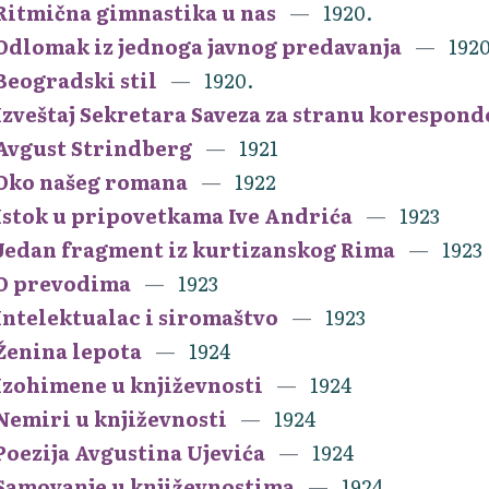
Ritmična gimnastika u nas
1920.
Odlomak iz jednoga javnog predavanja
1920
Beogradski stil
1920.
Izveštaj Sekretara Saveza za stranu koresponde
Avgust Strindberg
1921
Oko našeg romana
1922
Istok u pripovetkama Ive Andrića
1923
Jedan fragment iz kurtizanskog Rima
1923
O prevodima
1923
Intelektualac i siromaštvo
1923
Ženina lepota
1924
Izohimene u književnosti
1924
Nemiri u književnosti
1924
Poezija Avgustina Ujevića
1924
Samovanje u književnostima
1924