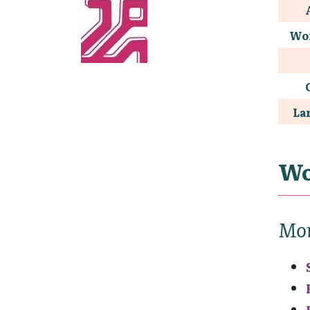
Wo
La
Wo
Mo