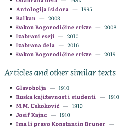
Odabrana dela
1982
Antologija Isidora
1995
Balkan
2003
Đakon Bogorodičine crkve
2008
Izabrani eseji
2010
Izabrana dela
2016
Đakon Bogorodičine crkve
2019
Articles and other similar texts
Glavobolja
1910
Ruska književnost i studenti
1910
M.M. Uskoković
1910
Josif Kajnc
1910
Ima li pravo Konstantin Bruner