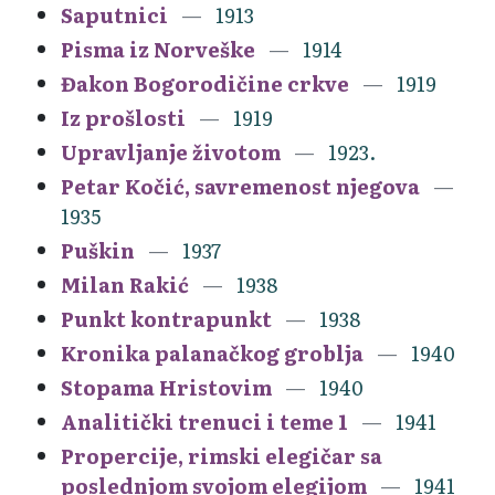
Saputnici
1913
Pisma iz Norveške
1914
Đakon Bogorodičine crkve
1919
Iz prošlosti
1919
Upravljanje životom
1923.
Petar Kočić, savremenost njegova
1935
Puškin
1937
Milan Rakić
1938
Punkt kontrapunkt
1938
Kronika palanačkog groblja
1940
Stopama Hristovim
1940
Analitički trenuci i teme 1
1941
Propercije, rimski elegičar sa
poslednjom svojom elegijom
1941