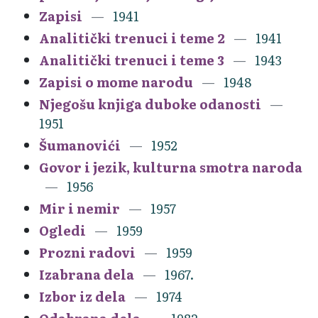
Zapisi
1941
Analitički trenuci i teme 2
1941
Analitički trenuci i teme 3
1943
Zapisi o mome narodu
1948
Njegošu knjiga duboke odanosti
1951
Šumanovići
1952
Govor i jezik, kulturna smotra naroda
1956
Mir i nemir
1957
Ogledi
1959
Prozni radovi
1959
Izabrana dela
1967.
Izbor iz dela
1974