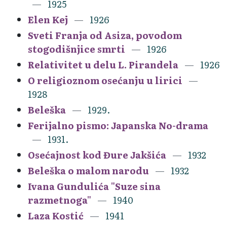
1925
Elen Kej
1926
Sveti Franja od Asiza, povodom
stogodišnjice smrti
1926
Relativitet u delu L. Pirandela
1926
O religioznom osećanju u lirici
1928
Beleška
1929.
Ferijalno pismo: Japanska No-drama
1931.
Osećajnost kod Đure Jakšića
1932
Beleška o malom narodu
1932
Ivana Gundulića "Suze sina
razmetnoga"
1940
Laza Kostić
1941