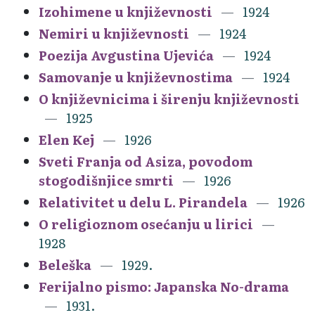
Izohimene u književnosti
1924
Nemiri u književnosti
1924
Poezija Avgustina Ujevića
1924
Samovanje u književnostima
1924
O književnicima i širenju književnosti
1925
Elen Kej
1926
Sveti Franja od Asiza, povodom
stogodišnjice smrti
1926
Relativitet u delu L. Pirandela
1926
O religioznom osećanju u lirici
1928
Beleška
1929.
Ferijalno pismo: Japanska No-drama
1931.