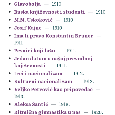
Glavobolja
1910
Ruska književnost i studenti
1910
M.M. Uskoković
1910
Josif Kajnc
1910
Ima li pravo Konstantin Bruner
1911
Pesnici koji lažu
1911.
Jedan datum u našoj prevodnoj
književnosti
1911.
Irci i nacionalizam
1912.
Kulturni nacionalizam
1912.
Veljko Petrović kao pripovedač
1913.
Aleksa Šantić
1918.
Ritmična gimnastika u nas
1920.