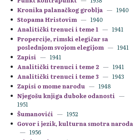
Punkt kontrapunkt
1938
Kronika palanačkog groblja
1940
Stopama Hristovim
1940
Analitički trenuci i teme 1
1941
Propercije, rimski elegičar sa
poslednjom svojom elegijom
1941
Zapisi
1941
Analitički trenuci i teme 2
1941
Analitički trenuci i teme 3
1943
Zapisi o mome narodu
1948
Njegošu knjiga duboke odanosti
1951
Šumanovići
1952
Govor i jezik, kulturna smotra naroda
1956