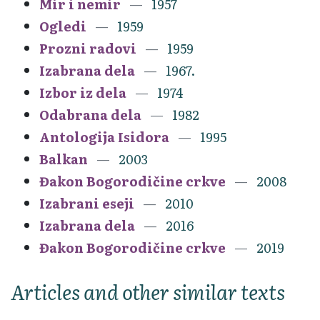
Mir i nemir
1957
Ogledi
1959
Prozni radovi
1959
Izabrana dela
1967.
Izbor iz dela
1974
Odabrana dela
1982
Antologija Isidora
1995
Balkan
2003
Đakon Bogorodičine crkve
2008
Izabrani eseji
2010
Izabrana dela
2016
Đakon Bogorodičine crkve
2019
Articles and other similar texts