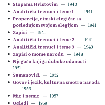
Stopama Hristovim
1940
Analitički trenuci i teme 1
1941
Propercije, rimski elegičar sa
poslednjom svojom elegijom
1941
Zapisi
1941
Analitički trenuci i teme 2
1941
Analitički trenuci i teme 3
1943
Zapisi o mome narodu
1948
Njegošu knjiga duboke odanosti
1951
Šumanovići
1952
Govor i jezik, kulturna smotra naroda
1956
Mir i nemir
1957
Ogledi
1959