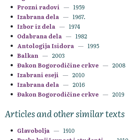
Prozni radovi
1959
Izabrana dela
1967.
Izbor iz dela
1974
Odabrana dela
1982
Antologija Isidora
1995
Balkan
2003
Đakon Bogorodičine crkve
2008
Izabrani eseji
2010
Izabrana dela
2016
Đakon Bogorodičine crkve
2019
Articles and other similar texts
Glavobolja
1910