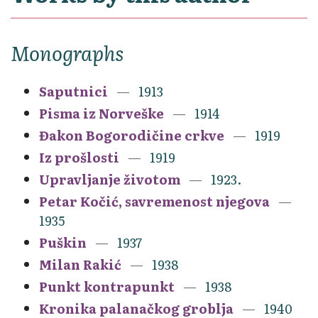
Monographs
Saputnici
1913
Pisma iz Norveške
1914
Đakon Bogorodičine crkve
1919
Iz prošlosti
1919
Upravljanje životom
1923.
Petar Kočić, savremenost njegova
1935
Puškin
1937
Milan Rakić
1938
Punkt kontrapunkt
1938
Kronika palanačkog groblja
1940