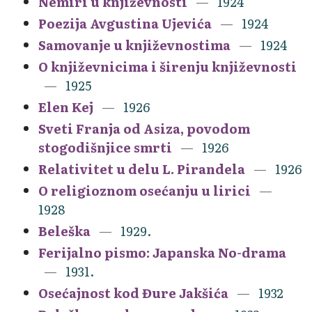
Nemiri u književnosti
1924
Poezija Avgustina Ujevića
1924
Samovanje u književnostima
1924
O književnicima i širenju književnosti
1925
Elen Kej
1926
Sveti Franja od Asiza, povodom
stogodišnjice smrti
1926
Relativitet u delu L. Pirandela
1926
O religioznom osećanju u lirici
1928
Beleška
1929.
Ferijalno pismo: Japanska No-drama
1931.
Osećajnost kod Đure Jakšića
1932