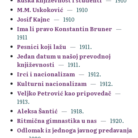
Ruska književnost i studenti
1910
M.M. Uskoković
1910
Josif Kajnc
1910
Ima li pravo Konstantin Bruner
1911
Pesnici koji lažu
1911.
Jedan datum u našoj prevodnoj
književnosti
1911.
Irci i nacionalizam
1912.
Kulturni nacionalizam
1912.
Veljko Petrović kao pripovedač
1913.
Aleksa Šantić
1918.
Ritmična gimnastika u nas
1920.
Odlomak iz jednoga javnog predavanja