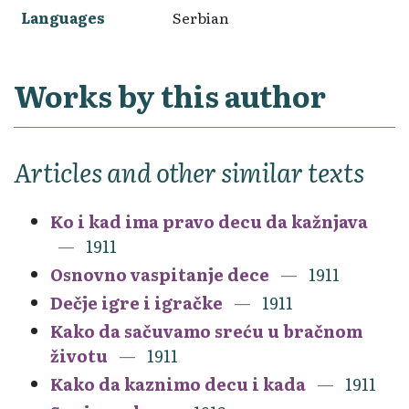
Languages
Serbian
Works by this author
Articles and other similar texts
Ko i kad ima pravo decu da kažnjava
1911
Osnovno vaspitanje dece
1911
Dečje igre i igračke
1911
Kako da sačuvamo sreću u bračnom
životu
1911
Kako da kaznimo decu i kada
1911