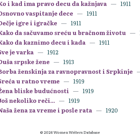
Ko i kad ima pravo decu da kažnjava
1911
Osnovno vaspitanje dece
1911
Dečje igre i igračke
1911
Kako da sačuvamo sreću u bračnom životu
Kako da kaznimo decu i kada
1911
Sve je varka
1912
Duša srpske žene
1913
Borba ženskinja za ravnopravnost i Srpkinje
Sreća u ratno vreme
1919
Žena bliske budućnosti
1919
Još nekoliko reči...
1919
Naša žena za vreme i posle rata
1920
© 2026 Women Writers Database