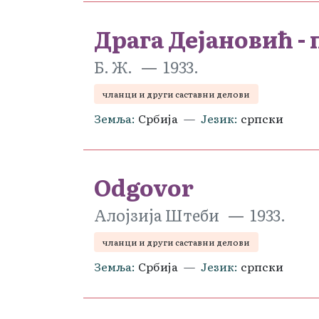
Драга Дејановић 
Б. Ж.
1933.
чланци и други саставни делови
Земља
Србија
Језик
српски
Odgovor
Алојзија Штеби
1933.
чланци и други саставни делови
Земља
Србија
Језик
српски