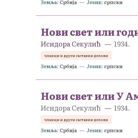
Земља
Србија
Језик
српски
Нови свет или год
Исидора Секулић
1934.
чланци и други саставни делови
Земља
Србија
Језик
српски
Нови свет или У А
Исидора Секулић
1934.
чланци и други саставни делови
Земља
Србија
Језик
српски