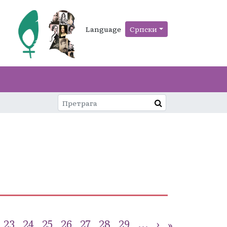
Language
Српски
23
24
25
26
27
28
29
...
›
»