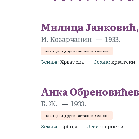
Милица Јанковић,
И. Козарчанин
1933.
чланци и други саставни делови
Земља
Хрватска
Језик
хрватски
Анка Обреновићев
Б. Ж.
1933.
чланци и други саставни делови
Земља
Србија
Језик
српски