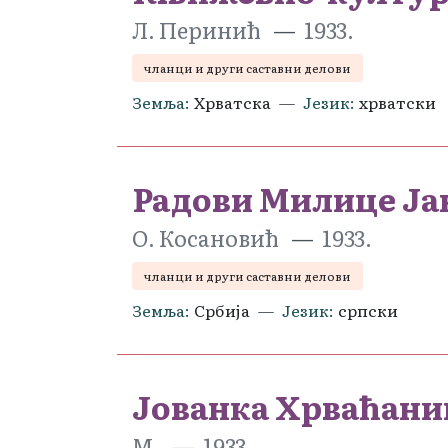
Л. Перинић
1933.
чланци и други саставни делови
Земља
Хрватска
Језик
хрватски
Радови Милице Ја
О. Косановић
1933.
чланци и други саставни делови
Земља
Србија
Језик
српски
Јованка Хрваћанин
М.
1933.