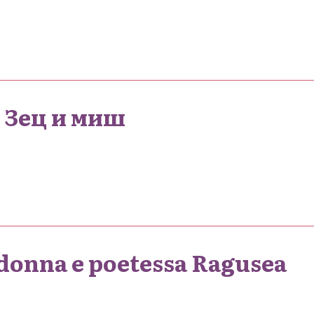
 Зец и миш
.
ldonna e poetessa Ragusea