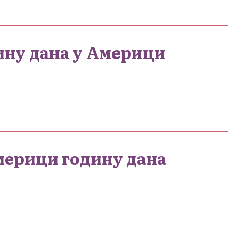
ину дана у Америци
мерици годину дана