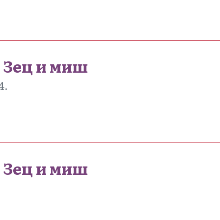
 Зец и миш
4.
 Зец и миш