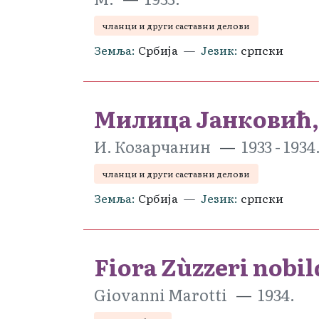
чланци и други саставни делови
Земља
Србија
Језик
српски
Милица Јанковић,
И. Козарчанин
1933 - 1934
чланци и други саставни делови
Земља
Србија
Језик
српски
Fiora Zùzzeri nobi
Giovanni Marotti
1934.