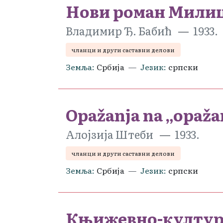
Нови роман Милиц
Владимир Ђ. Бабић
1933.
чланци и други саставни делови
Земља
Србија
Језик
српски
Opažanja na „opaža
Алојзија Штеби
1933.
чланци и други саставни делови
Земља
Србија
Језик
српски
Књижевно-културн