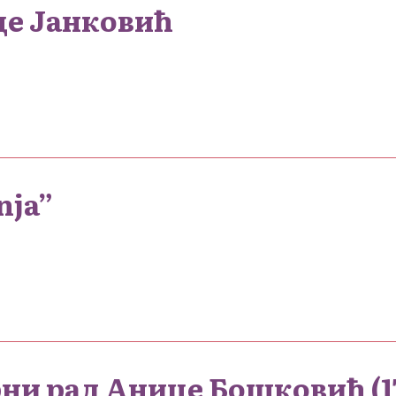
е Јанковић
nja”
и рад Анице Бошковић (17