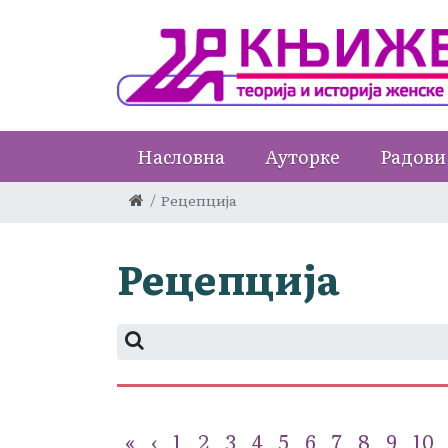
Насловна
Ауторке
Радови
Рецепција
Рецепција
«
‹
1
2
3
4
5
6
7
8
9
10