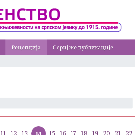
Рецепција
Серијске публикације
11
12
13
15
16
17
18
19
20
21
22
14