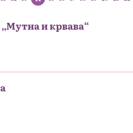
 „Мутна и крвава“
а